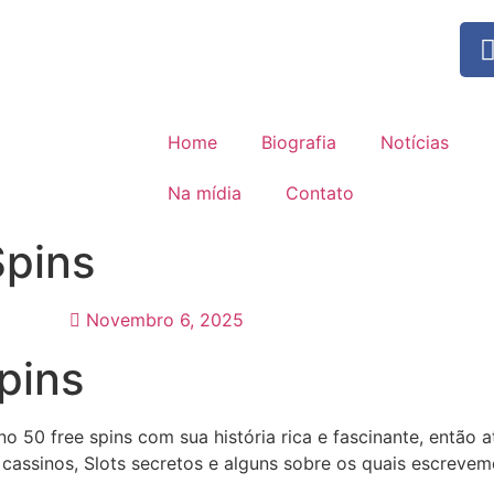
Home
Biografia
Notícias
Na mídia
Contato
Spins
Novembro 6, 2025
pins
o 50 free spins com sua história rica e fascinante, então 
assinos, Slots secretos e alguns sobre os quais escrevem