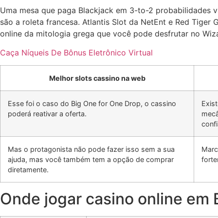
Uma mesa que paga Blackjack em 3-to-2 probabilidades va
são a roleta francesa. Atlantis Slot da NetEnt e Red Tiger
online da mitologia grega que você pode desfrutar no Wiz
Caça Níqueis De Bônus Eletrônico Virtual
Melhor slots cassino na web
Esse foi o caso do Big One for One Drop, o cassino
Exis
poderá reativar a oferta.
mecâ
confi
Mas o protagonista não pode fazer isso sem a sua
Marc
ajuda, mas você também tem a opção de comprar
fort
diretamente.
Onde jogar casino online em Br