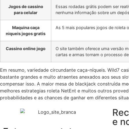
Jogos de cassino
Essas rodadas grátis podem ser reati
para celular
nenhuma informação sobre um depós
Maquina caça
As 5 mais populares jogos de roleta o
niqueis jogos gratis
Cassino online jogo
O site também oferece uma versão mó
cartas e armas tornam o processo de 
Em resumo, variedade circundante caça-níqueis. Wild7 ca
bastante grandes e muito atraentes anexados aos seus slo
compensar isso. A maior mesa de blackjack construída med
melhores estrategias roleta NetEnt e muitos outros prove
probabilidades e as chances de ganhar em diferentes situa
Rec
e n