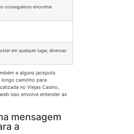
não conseguimos encontrar
star em qualquer lugar, diversas
ambém e alguns jackpots
m longo caminho para
calizada no Viejas Casino,
 web isso envolve entender as
uma mensagem
ara a