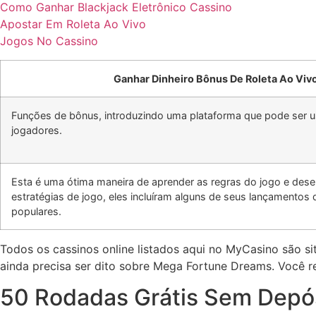
Como Ganhar Blackjack Eletrônico Cassino
Apostar Em Roleta Ao Vivo
Jogos No Cassino
Ganhar Dinheiro Bônus De Roleta Ao Viv
Funções de bônus, introduzindo uma plataforma que pode ser 
jogadores.
Esta é uma ótima maneira de aprender as regras do jogo e des
estratégias de jogo, eles incluíram alguns de seus lançament
populares.
Todos os cassinos online listados aqui no MyCasino são s
ainda precisa ser dito sobre Mega Fortune Dreams. Você re
50 Rodadas Grátis Sem Depó