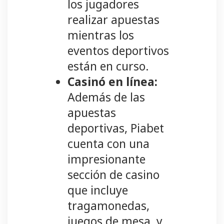
los jugadores
realizar apuestas
mientras los
eventos deportivos
están en curso.
Casinó en línea:
Además de las
apuestas
deportivas, Piabet
cuenta con una
impresionante
sección de casino
que incluye
tragamonedas,
juegos de mesa, y