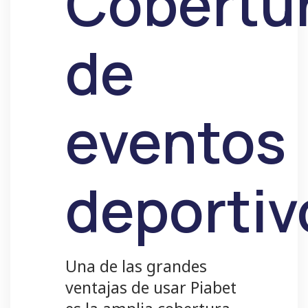
Cobertu
de
eventos
deportiv
Una de las grandes
ventajas de usar Piabet