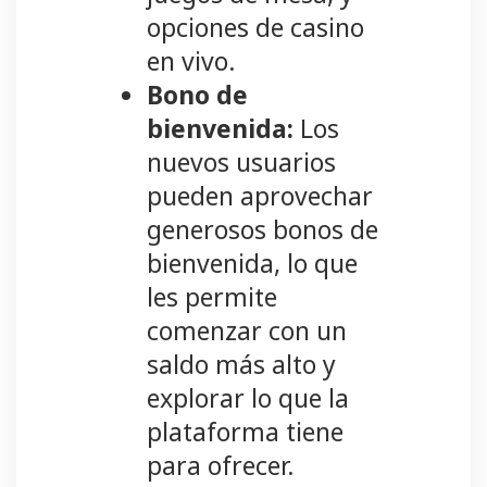
opciones de casino
en vivo.
Bono de
bienvenida:
Los
nuevos usuarios
pueden aprovechar
generosos bonos de
bienvenida, lo que
les permite
comenzar con un
saldo más alto y
explorar lo que la
plataforma tiene
para ofrecer.