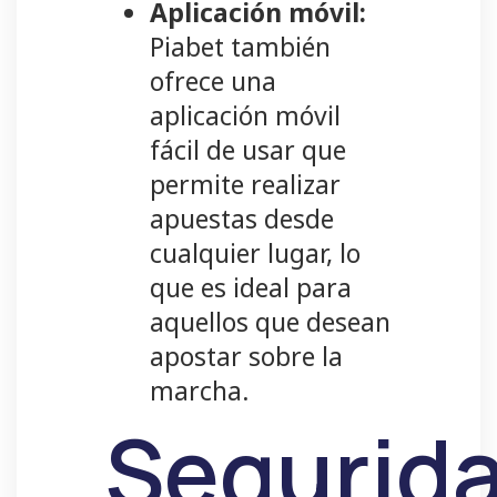
Aplicación móvil:
Piabet también
ofrece una
aplicación móvil
fácil de usar que
permite realizar
apuestas desde
cualquier lugar, lo
que es ideal para
aquellos que desean
apostar sobre la
marcha.
Segurid