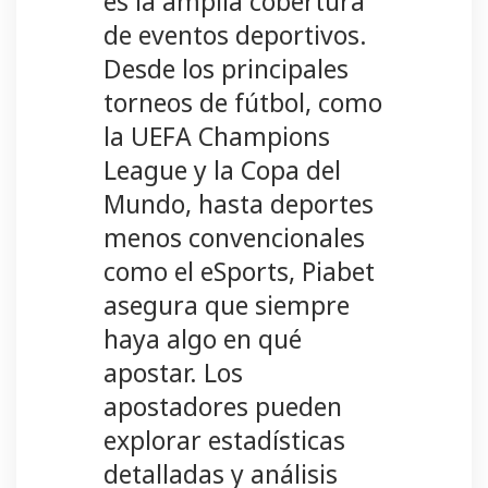
es la amplia cobertura
de eventos deportivos.
Desde los principales
torneos de fútbol, como
la UEFA Champions
League y la Copa del
Mundo, hasta deportes
menos convencionales
como el eSports, Piabet
asegura que siempre
haya algo en qué
apostar. Los
apostadores pueden
explorar estadísticas
detalladas y análisis