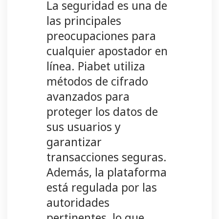
La seguridad es una de
las principales
preocupaciones para
cualquier apostador en
línea. Piabet utiliza
métodos de cifrado
avanzados para
proteger los datos de
sus usuarios y
garantizar
transacciones seguras.
Además, la plataforma
está regulada por las
autoridades
pertinentes, lo que