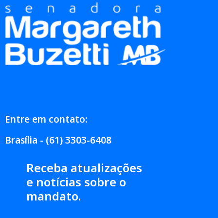
Entre em contato:
Brasília - (61) 3303-6408
Receba atualizações
e notícias sobre o
mandato.