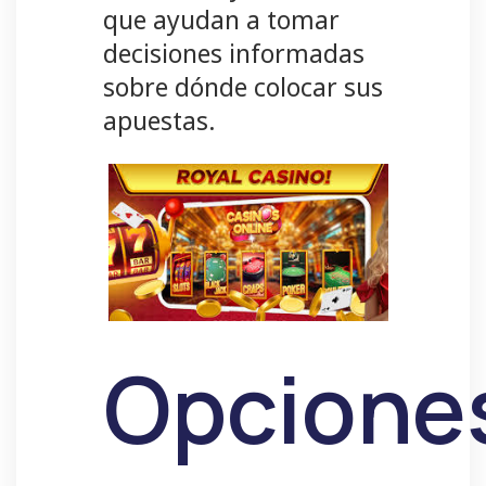
que ayudan a tomar
decisiones informadas
sobre dónde colocar sus
apuestas.
Opcione