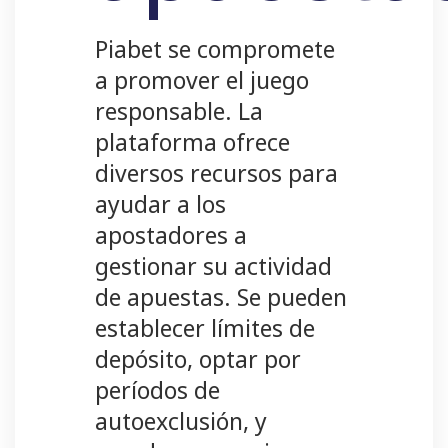
Piabet se compromete
a promover el juego
responsable. La
plataforma ofrece
diversos recursos para
ayudar a los
apostadores a
gestionar su actividad
de apuestas. Se pueden
establecer límites de
depósito, optar por
períodos de
autoexclusión, y