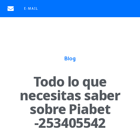
E-MAIL
Blog
Todo lo que
necesitas saber
sobre Piabet
-253405542