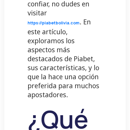
confiar, no dudes en
visitar
. En
https://piabetbolivia.com
este artículo,
exploramos los
aspectos más
destacados de Piabet,
sus características, y lo
que la hace una opción
preferida para muchos
apostadores.
¿Qué