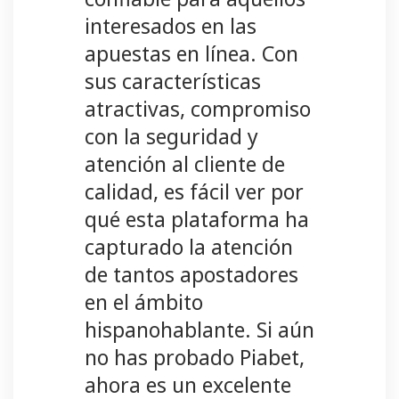
interesados en las
apuestas en línea. Con
sus características
atractivas, compromiso
con la seguridad y
atención al cliente de
calidad, es fácil ver por
qué esta plataforma ha
capturado la atención
de tantos apostadores
en el ámbito
hispanohablante. Si aún
no has probado Piabet,
ahora es un excelente