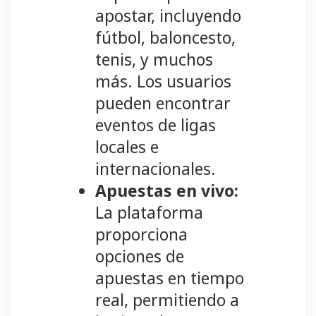
apostar, incluyendo
fútbol, baloncesto,
tenis, y muchos
más. Los usuarios
pueden encontrar
eventos de ligas
locales e
internacionales.
Apuestas en vivo:
La plataforma
proporciona
opciones de
apuestas en tiempo
real, permitiendo a