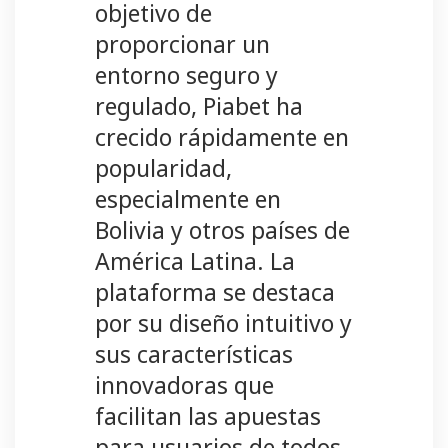
objetivo de
proporcionar un
entorno seguro y
regulado, Piabet ha
crecido rápidamente en
popularidad,
especialmente en
Bolivia y otros países de
América Latina. La
plataforma se destaca
por su diseño intuitivo y
sus características
innovadoras que
facilitan las apuestas
para usuarios de todos