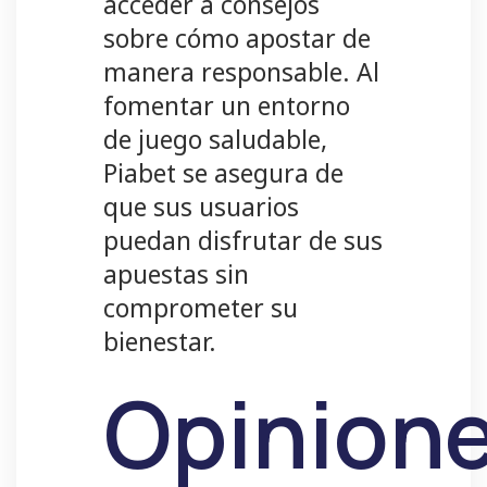
acceder a consejos
sobre cómo apostar de
manera responsable. Al
fomentar un entorno
de juego saludable,
Piabet se asegura de
que sus usuarios
puedan disfrutar de sus
apuestas sin
comprometer su
bienestar.
Opinion