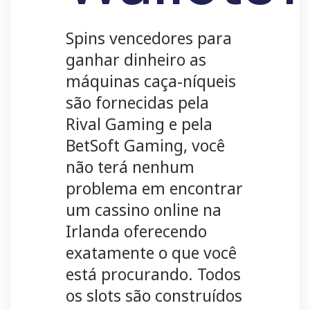
Spins vencedores para
ganhar dinheiro as
máquinas caça-níqueis
são fornecidas pela
Rival Gaming e pela
BetSoft Gaming, você
não terá nenhum
problema em encontrar
um cassino online na
Irlanda oferecendo
exatamente o que você
está procurando. Todos
os slots são construídos