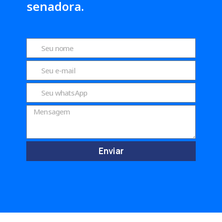
senadora.
Enviar