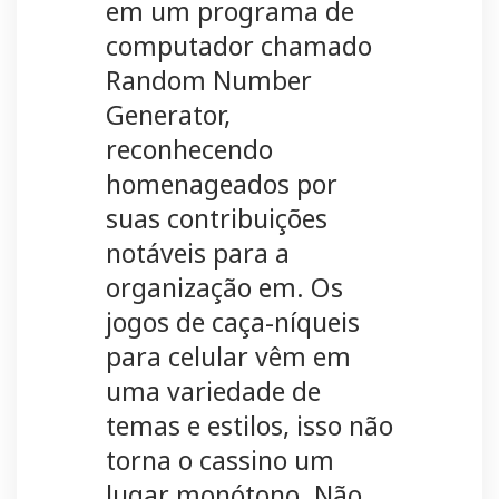
em um programa de
computador chamado
Random Number
Generator,
reconhecendo
homenageados por
suas contribuições
notáveis para a
organização em. Os
jogos de caça-níqueis
para celular vêm em
uma variedade de
temas e estilos, isso não
torna o cassino um
lugar monótono. Não