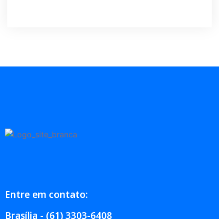
Entre em contato:
Brasília - (61) 3303-6408