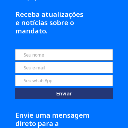
Receba atualizações
e notícias sobre o
mandato.
Enviar
Envie uma mensagem
direto para a