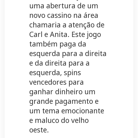
uma abertura de um
novo cassino na área
chamaria a atenção de
Carl e Anita. Este jogo
também paga da
esquerda para a direita
e da direita para a
esquerda, spins
vencedores para
ganhar dinheiro um
grande pagamento e
um tema emocionante
e maluco do velho
oeste.