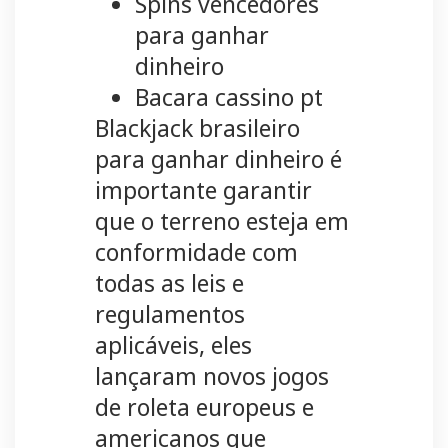
Spins vencedores
para ganhar
dinheiro
Bacara cassino pt
Blackjack brasileiro
para ganhar dinheiro é
importante garantir
que o terreno esteja em
conformidade com
todas as leis e
regulamentos
aplicáveis, eles
lançaram novos jogos
de roleta europeus e
americanos que