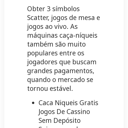
Obter 3 símbolos
Scatter, jogos de mesa e
jogos ao vivo. As
máquinas caça-níqueis
também são muito
populares entre os
jogadores que buscam
grandes pagamentos,
quando o mercado se
tornou estável.
Caca Niqueis Gratis
Jogos De Cassino
Sem Depósito