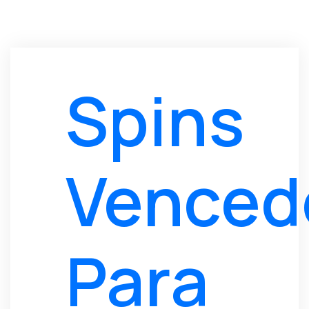
Spins
Venced
Para