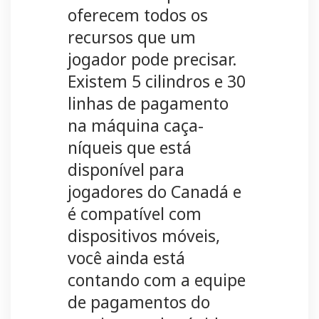
oferecem todos os
recursos que um
jogador pode precisar.
Existem 5 cilindros e 30
linhas de pagamento
na máquina caça-
níqueis que está
disponível para
jogadores do Canadá e
é compatível com
dispositivos móveis,
você ainda está
contando com a equipe
de pagamentos do