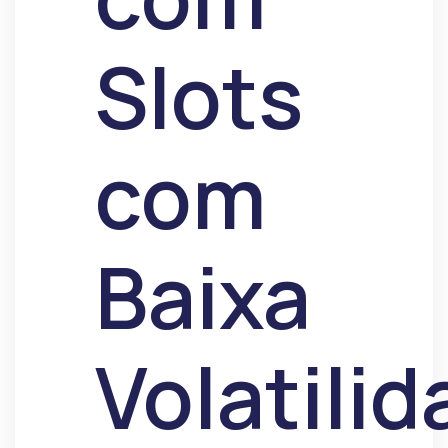
Slots
com
Baixa
Volatili