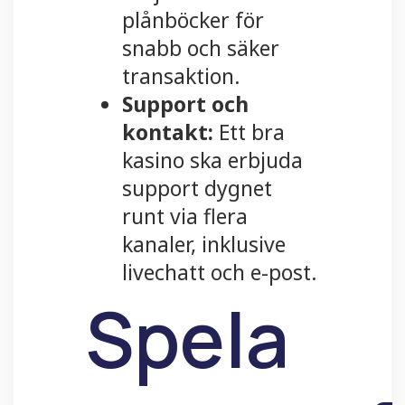
plånböcker för
snabb och säker
transaktion.
Support och
kontakt:
Ett bra
kasino ska erbjuda
support dygnet
runt via flera
kanaler, inklusive
livechatt och e-post.
Spela