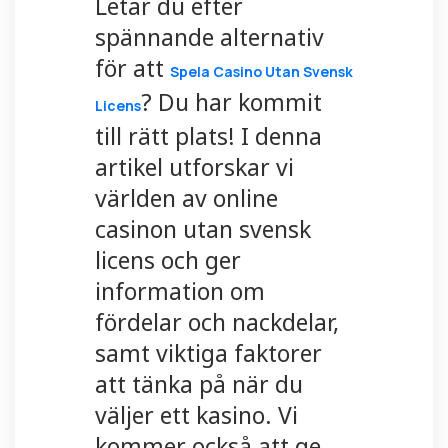
Letar du efter
spännande alternativ
för att
Spela Casino Utan Svensk
? Du har kommit
Licens
till rätt plats! I denna
artikel utforskar vi
världen av online
casinon utan svensk
licens och ger
information om
fördelar och nackdelar,
samt viktiga faktorer
att tänka på när du
väljer ett kasino. Vi
kommer också att ge