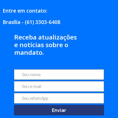
Entre em contato:
Brasília - (61) 3303-6408
Receba atualizações
e notícias sobre o
mandato.
Enviar