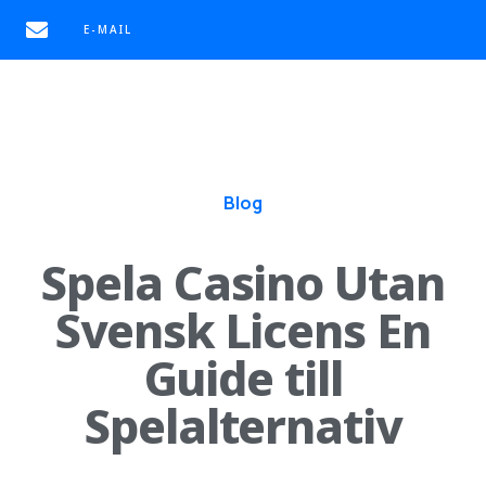
E-MAIL
Blog
Spela Casino Utan
Svensk Licens En
Guide till
Spelalternativ