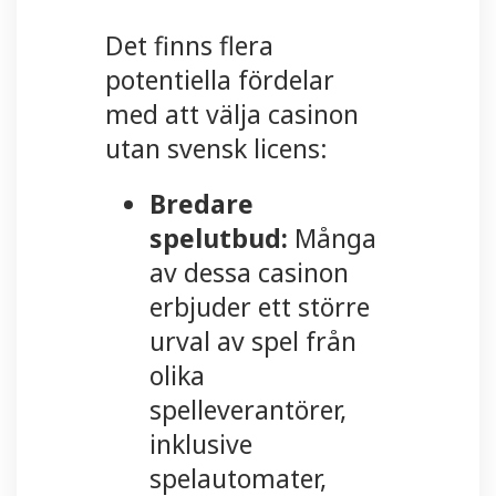
Det finns flera
potentiella fördelar
med att välja casinon
utan svensk licens:
Bredare
spelutbud:
Många
av dessa casinon
erbjuder ett större
urval av spel från
olika
spelleverantörer,
inklusive
spelautomater,