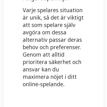
Varje spelares situation
är unik, så det är viktigt
att som spelare själv
avgöra om dessa
alternativ passar deras
behov och preferenser.
Genom att alltid
prioritera säkerhet och
ansvar kan du
maximera nöjet i ditt
online-spelande.