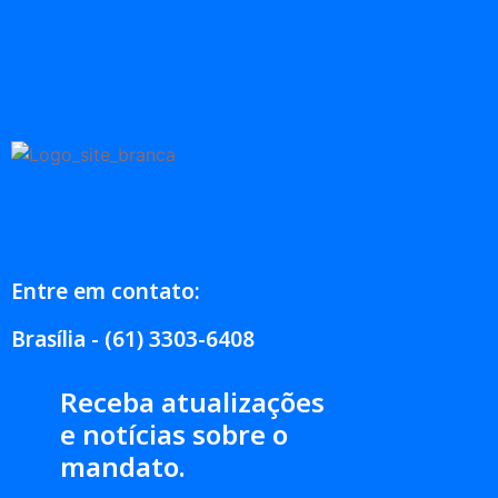
Entre em contato:
Brasília - (61) 3303-6408
Receba atualizações
e notícias sobre o
mandato.