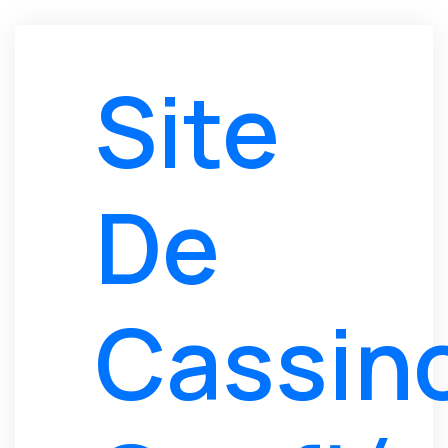
Site
De
Cassin