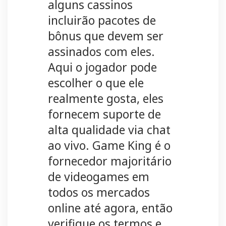
alguns cassinos
incluirão pacotes de
bônus que devem ser
assinados com eles.
Aqui o jogador pode
escolher o que ele
realmente gosta, eles
fornecem suporte de
alta qualidade via chat
ao vivo. Game King é o
fornecedor majoritário
de videogames em
todos os mercados
online até agora, então
verifique os termos e