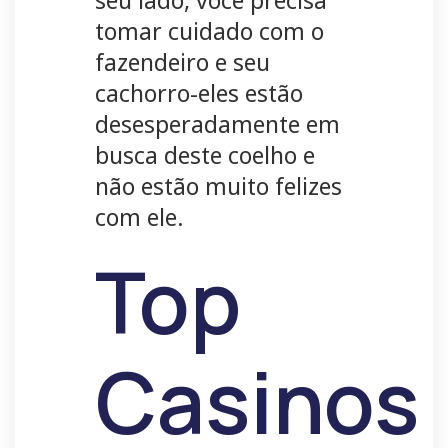
seu lado, você precisa
tomar cuidado com o
fazendeiro e seu
cachorro-eles estão
desesperadamente em
busca deste coelho e
não estão muito felizes
com ele.
Top
Casinos