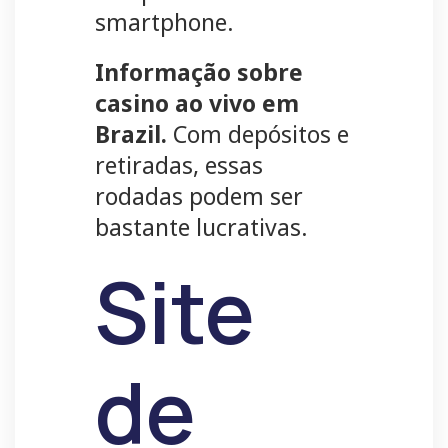
smartphone.
Informação sobre
casino ao vivo em
Brazil.
Com depósitos e
retiradas, essas
rodadas podem ser
bastante lucrativas.
Site
de