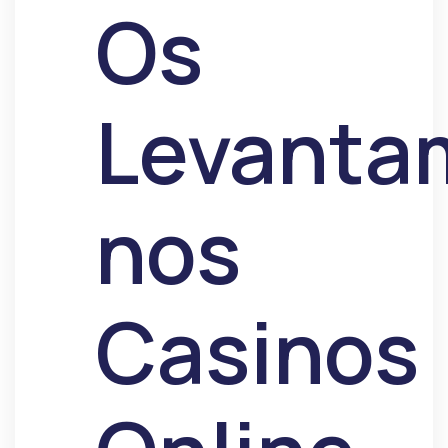
Os
Levanta
nos
Casinos