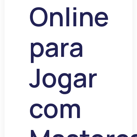
Online
para
Jogar
com