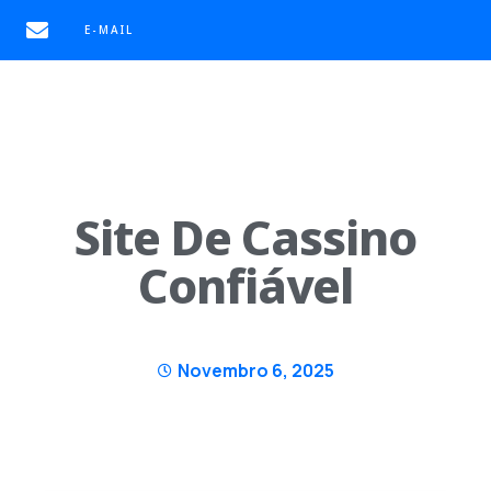
E-MAIL
Site De Cassino
Confiável
Novembro 6, 2025