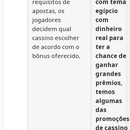
requisitos de
com tema
apostas, os
egípcio
jogadores
com
decidem qual
dinheiro
cassino escolher
real para
de acordo com o
ter a
bônus oferecido.
chance de
ganhar
grandes
prêmios,
temos
algumas
das
promoções
de cassino