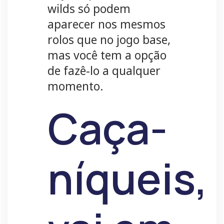
wilds só podem
aparecer nos mesmos
rolos que no jogo base,
mas você tem a opção
de fazê-lo a qualquer
momento.
Caça-
níqueis,