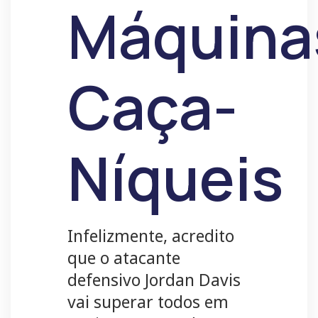
Máquina
Caça-
Níqueis
Infelizmente, acredito
que o atacante
defensivo Jordan Davis
vai superar todos em