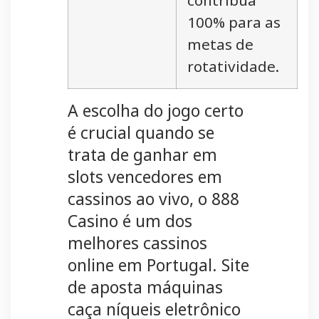
contribua
100% para as
metas de
rotatividade.
A escolha do jogo certo
é crucial quando se
trata de ganhar em
slots vencedores em
cassinos ao vivo, o 888
Casino é um dos
melhores cassinos
online em Portugal. Site
de aposta máquinas
caça níqueis eletrônico