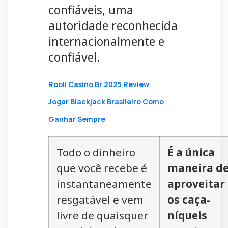
confiáveis, uma
autoridade reconhecida
internacionalmente e
confiável.
Rooli Casino Br 2025 Review
Jogar Blackjack Brasileiro Como
Ganhar Sempre
Todo o dinheiro
É a única
que você recebe é
maneira d
instantaneamente
aproveitar
resgatável e vem
os caça-
livre de quaisquer
níqueis