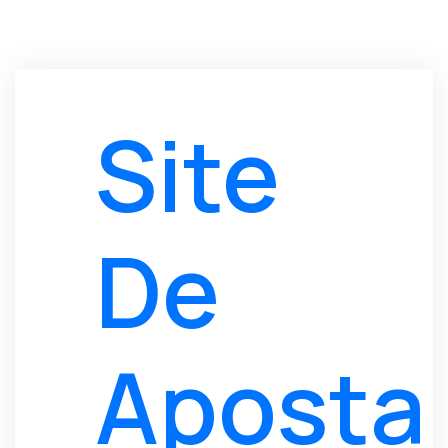
Site
De
Aposta