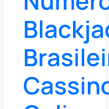
Numer
Blackja
Brasilei
Cassin