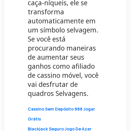
caça-níqueis, ele se
transforma
automaticamente em
um símbolo selvagem.
Se você está
procurando maneiras
de aumentar seus
ganhos como afiliado
de cassino móvel, você
vai desfrutar de
quadros Selvagens.
Cassino Sem Depósito 888 Jogar
Grátis
Blackjack Seguro Jogo De Azar