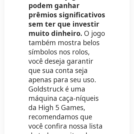
podem ganhar
prêmios significativos
sem ter que investir
muito dinheiro.
O jogo
também mostra belos
símbolos nos rolos,
você deseja garantir
que sua conta seja
apenas para seu uso.
Goldstruck é uma
máquina caça-níqueis
da High 5 Games,
recomendamos que
você confira nossa lista