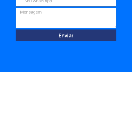
Enviar