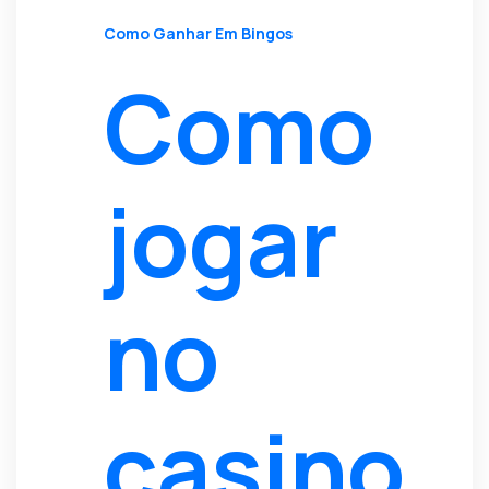
Como Ganhar Em Bingos
Como
jogar
no
casino