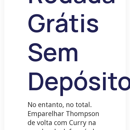
Grátis
Sem
Depósit
No entanto, no total.
Emparelhar Thompson
de volta com Curry na