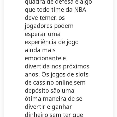
quadra de defesa é algo
que todo time da NBA
deve temer, os
jogadores podem
esperar uma
experiência de jogo
ainda mais
emocionante e
divertida nos próximos
anos. Os jogos de slots
de cassino online sem
depósito são uma
ótima maneira de se
divertir e ganhar
dinheiro sem ter que