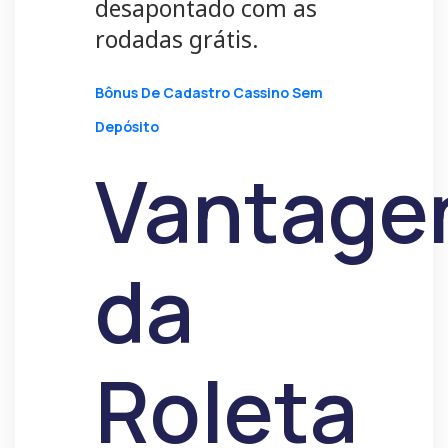
desapontado com as
rodadas grátis.
Bônus De Cadastro Cassino Sem
Depósito
Vantage
da
Roleta