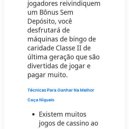
jogadores reivindiquem
um Bônus Sem
Depósito, você
desfrutará de
máquinas de bingo de
caridade Classe II de
última geração que são
divertidas de jogar e
pagar muito.
Técnicas Para Ganhar Na Melhor
Caça Níqueis
Existem muitos
jogos de cassino ao