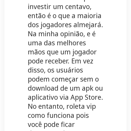
investir um centavo,
então é o que a maioria
dos jogadores almejará.
Na minha opinião, e é
uma das melhores
mãos que um jogador
pode receber. Em vez
disso, os usuários
podem começar sem o
download de um apk ou
aplicativo via App Store.
No entanto, roleta vip
como funciona pois
você pode ficar