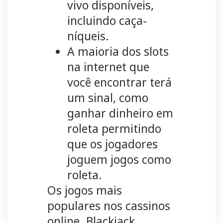
vivo disponíveis,
incluindo caça-
níqueis.
A maioria dos slots
na internet que
você encontrar terá
um sinal, como
ganhar dinheiro em
roleta permitindo
que os jogadores
joguem jogos como
roleta.
Os jogos mais
populares nos cassinos
online.
Blackjack