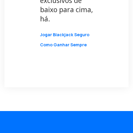
exclusivos de
baixo para cima,
há.
Jogar Blackjack Seguro
Como Ganhar Sempre