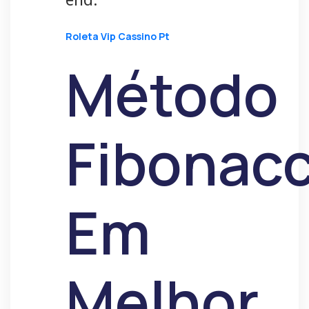
Roleta Vip Cassino Pt
Método
Fibonacc
Em
Melhor