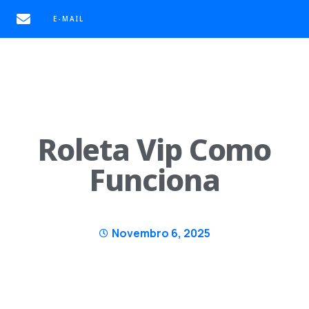
E-MAIL
Roleta Vip Como
Funciona
Novembro 6, 2025