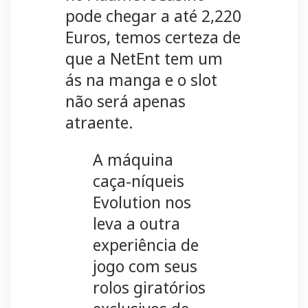
pode chegar a até 2,220
Euros, temos certeza de
que a NetEnt tem um
ás na manga e o slot
não será apenas
atraente.
A máquina
caça-níqueis
Evolution nos
leva a outra
experiência de
jogo com seus
rolos giratórios