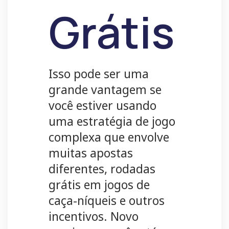
Grátis
Isso pode ser uma
grande vantagem se
você estiver usando
uma estratégia de jogo
complexa que envolve
muitas apostas
diferentes, rodadas
grátis em jogos de
caça-níqueis e outros
incentivos. Novo