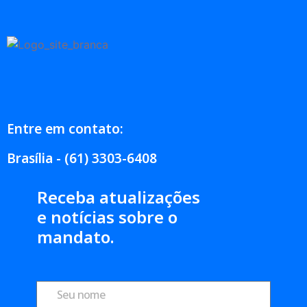
Entre em contato:
Brasília - (61) 3303-6408
Receba atualizações
e notícias sobre o
mandato.