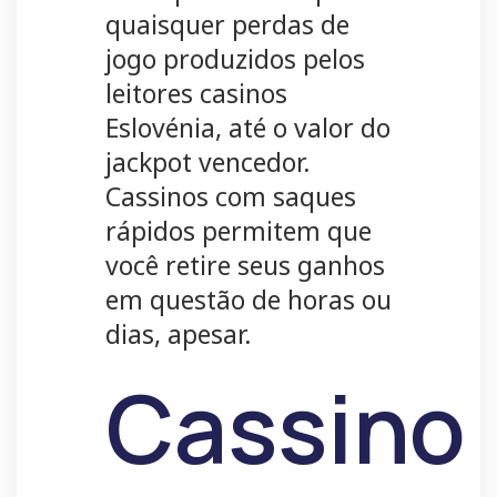
quaisquer perdas de
jogo produzidos pelos
leitores casinos
Eslovénia, até o valor do
jackpot vencedor.
Cassinos com saques
rápidos permitem que
você retire seus ganhos
em questão de horas ou
dias, apesar.
Cassino