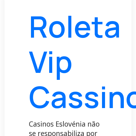
Roleta
Vip
Cassin
Casinos Eslovénia não
se responsabiliza por