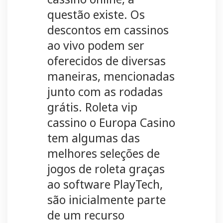
questão existe. Os
descontos em cassinos
ao vivo podem ser
oferecidos de diversas
maneiras, mencionadas
junto com as rodadas
grátis. Roleta vip
cassino o Europa Casino
tem algumas das
melhores seleções de
jogos de roleta graças
ao software PlayTech,
são inicialmente parte
de um recurso