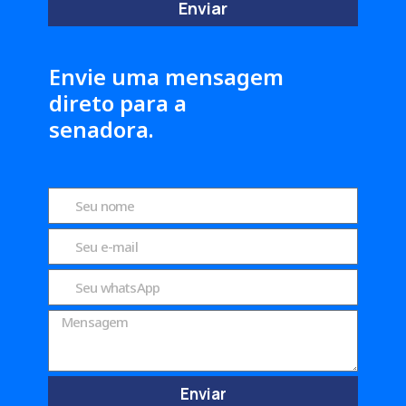
Enviar
Envie uma mensagem
direto para a
senadora.
Enviar