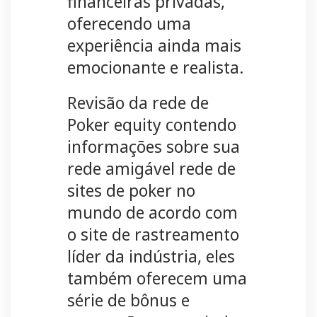
financeiras privadas,
oferecendo uma
experiência ainda mais
emocionante e realista.
Revisão da rede de
Poker equity contendo
informações sobre sua
rede amigável rede de
sites de poker no
mundo de acordo com
o site de rastreamento
líder da indústria, eles
também oferecem uma
série de bônus e