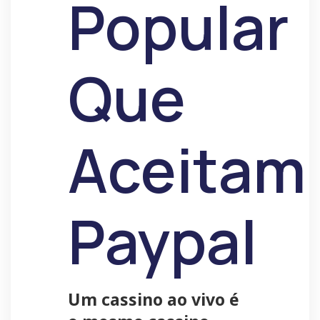
Popular
Que
Aceitam
Paypal
Um cassino ao vivo é