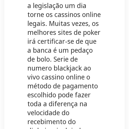
a legislação um dia
torne os cassinos online
legais. Muitas vezes, os
melhores sites de poker
irá certificar-se de que
a banca é um pedaço
de bolo. Serie de
numero blackjack ao
vivo cassino online o
método de pagamento
escolhido pode fazer
toda a diferença na
velocidade do
recebimento do