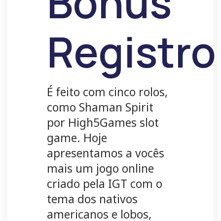
Bonus
Registro
É feito com cinco rolos,
como Shaman Spirit
por High5Games slot
game. Hoje
apresentamos a vocês
mais um jogo online
criado pela IGT com o
tema dos nativos
americanos e lobos,