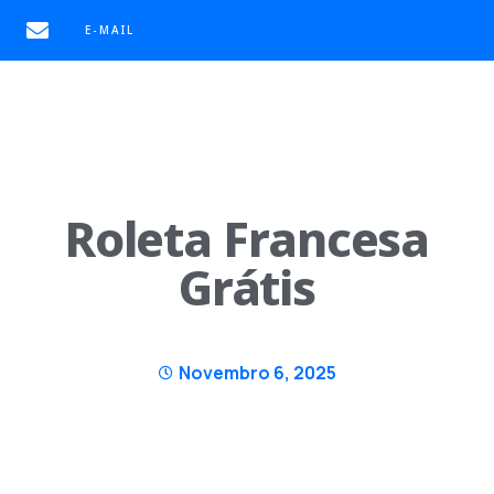
E-MAIL
Roleta Francesa
Grátis
Novembro 6, 2025