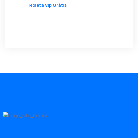
Roleta Vip Grátis