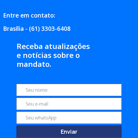
Entre em contato:
Brasília - (61) 3303-6408
Receba atualizações
e notícias sobre o
mandato.
Enviar