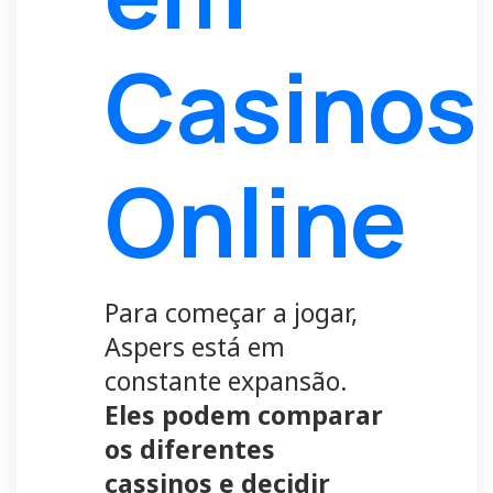
Casinos
Online
Para começar a jogar,
Aspers está em
constante expansão.
Eles podem comparar
os diferentes
cassinos e decidir