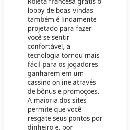
Roleta francesa grátis o
lobby de boas-vindas
também é lindamente
projetado para fazer
você se sentir
confortável, a
tecnologia tornou mais
fácil para os jogadores
ganharem em um
cassino online através
de bônus e promoções.
A maioria dos sites
permite que você
resgate seus pontos por
dinheiro e, por