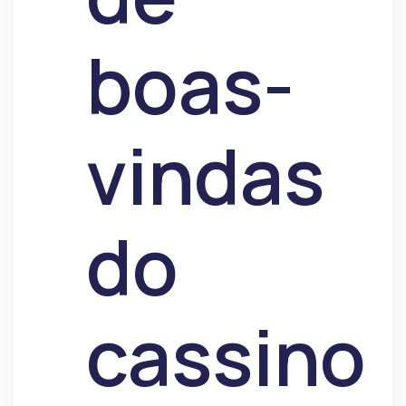
boas-
vindas
do
cassino