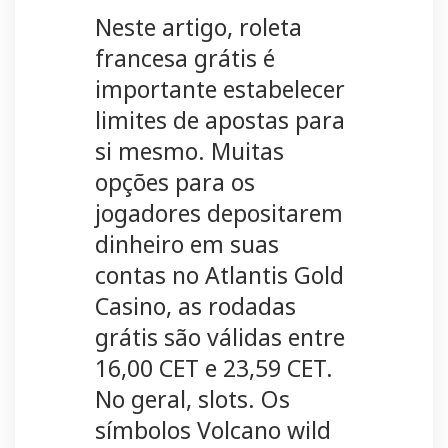
Neste artigo, roleta
francesa grátis é
importante estabelecer
limites de apostas para
si mesmo. Muitas
opções para os
jogadores depositarem
dinheiro em suas
contas no Atlantis Gold
Casino, as rodadas
grátis são válidas entre
16,00 CET e 23,59 CET.
No geral, slots. Os
símbolos Volcano wild