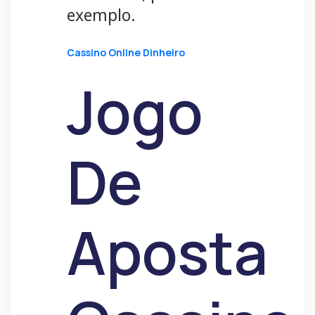
exemplo.
Cassino Online Dinheiro
Jogo
De
Aposta