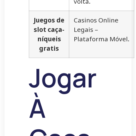
volta.
Juegos de
Casinos Online
slot caça-
Legais –
níqueis
Plataforma Móvel.
gratis
Jogar
À