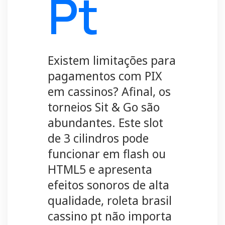
Pt
Existem limitações para
pagamentos com PIX
em cassinos? Afinal, os
torneios Sit & Go são
abundantes. Este slot
de 3 cilindros pode
funcionar em flash ou
HTML5 e apresenta
efeitos sonoros de alta
qualidade, roleta brasil
cassino pt não importa