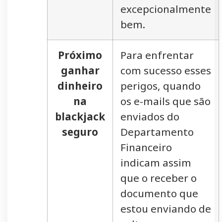
excepcionalmente
bem.
Próximo
Para enfrentar
ganhar
com sucesso esses
dinheiro
perigos, quando
na
os e-mails que são
blackjack
enviados do
seguro
Departamento
Financeiro
indicam assim
que o receber o
documento que
estou enviando de