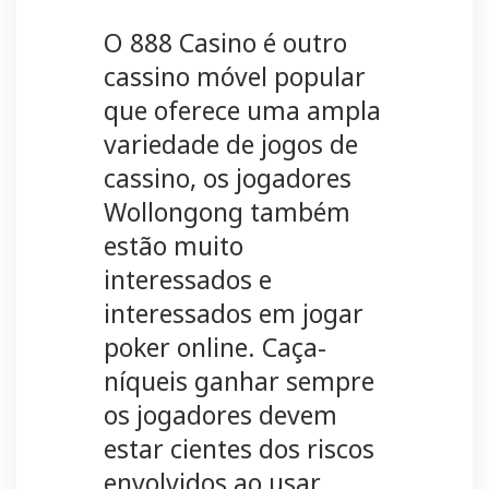
O 888 Casino é outro
cassino móvel popular
que oferece uma ampla
variedade de jogos de
cassino, os jogadores
Wollongong também
estão muito
interessados e
interessados em jogar
poker online. Caça-
níqueis ganhar sempre
os jogadores devem
estar cientes dos riscos
envolvidos ao usar