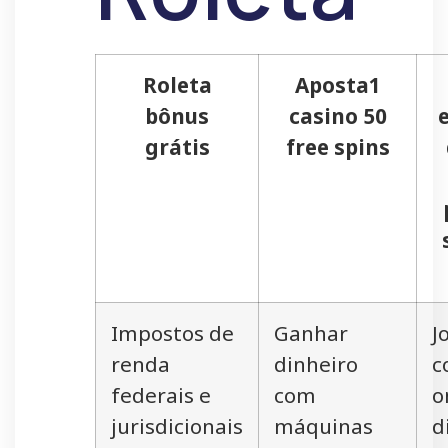
Roleta
Aposta1
bônus
casino 50
grátis
free spins
Impostos de
Ganhar
J
renda
dinheiro
c
federais e
com
o
jurisdicionais
máquinas
d