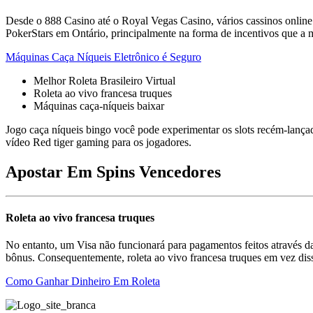
Desde o 888 Casino até o Royal Vegas Casino, vários cassinos online 
PokerStars em Ontário, principalmente na forma de incentivos que a m
Máquinas Caça Níqueis Eletrônico é Seguro
Melhor Roleta Brasileiro Virtual
Roleta ao vivo francesa truques
Máquinas caça-níqueis baixar
Jogo caça níqueis bingo você pode experimentar os slots recém-lança
vídeo Red tiger gaming para os jogadores.
Apostar Em Spins Vencedores
Roleta ao vivo francesa truques
No entanto, um Visa não funcionará para pagamentos feitos através d
bônus. Consequentemente, roleta ao vivo francesa truques em vez disso
Como Ganhar Dinheiro Em Roleta