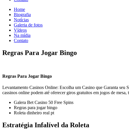
Home
Biografia
Notícias
Galeria de fotos
Vídeos
Na mídia
Contato
Regras Para Jogar Bingo
Regras Para Jogar Bingo
Levantamento Casinos Online: Escolha um Casino que Garanta seu 
cassinos online podem até oferecer giros gratuitos em jogos de mesa,
Galera Bet Casino 50 Free Spins
Regras para jogar bingo
Roleta dinheiro real pt
Estratégia Infalível da Roleta