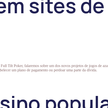
em sites de
 Full Tilt Poker, falaremos sobre um dos novos projetos de jogos de a
abelecer um plano de pagamento ou perdoar uma parte da dívida.
sino popul