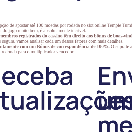
pção de apostar até 100 moedas por rodada no slot online Temple Tu
 do jogo muito bem, é absolutamente incrível.
embros registrados do cassino têm direito aos bônus de boas-vinda
segura, vamos analisar cada um desses fatores com mais detalhes.
 juntamente com um Bônus de correspondência de 100%.
O suporte a
 redonda para o multiplicador vencedor.
eceba
En
tualizaçõe
um
me