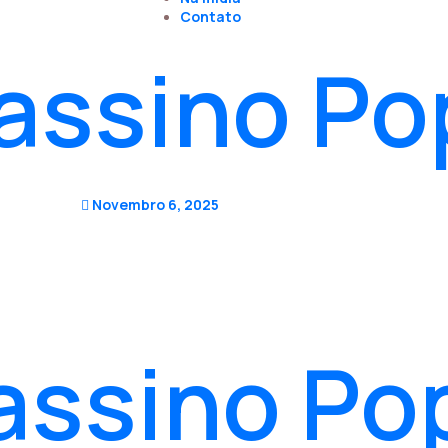
Contato
assino Po
Novembro 6, 2025
assino Po