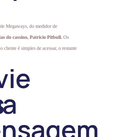
mble Megaways, do medidor de
s do cassino, Patricio Pitbull.
Os
o cliente é simples de acessar, o restante
vie
s
a
nsagem