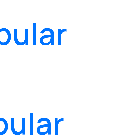
pular
pular