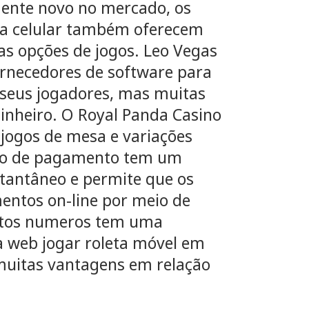
mente novo no mercado, os
ara celular também oferecem
s opções de jogos. Leo Vegas
ornecedores de software para
 seus jogadores, mas muitas
dinheiro. O Royal Panda Casino
 jogos de mesa e variações
odo de pagamento tem um
tantâneo e permite que os
ntos on-line por meio de
antos numeros tem uma
a web jogar roleta móvel em
muitas vantagens em relação