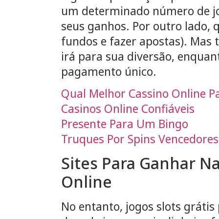
um determinado número de jo
seus ganhos. Por outro lado, 
fundos e fazer apostas). Mas 
irá para sua diversão, enqua
pagamento único.
Qual Melhor Cassino Online P
Casinos Online Confiáveis
Presente Para Um Bingo
Truques Por Spins Vencedores
Sites Para Ganhar N
Online
No entanto, jogos slots grátis