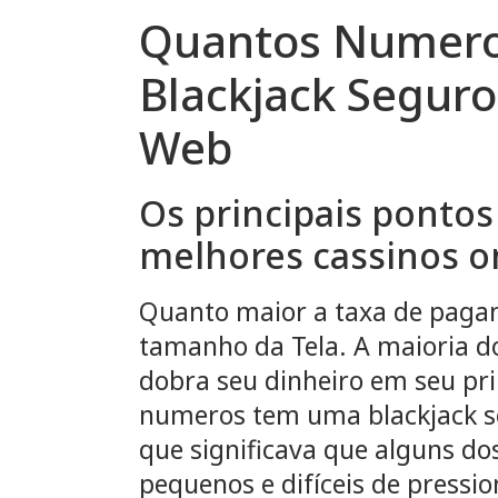
Quantos Numer
Blackjack Segur
Web
Os principais pontos
melhores cassinos o
Quanto maior a taxa de paga
tamanho da Tela. A maioria d
dobra seu dinheiro em seu pr
numeros tem uma blackjack s
que significava que alguns d
pequenos e difíceis de pressi