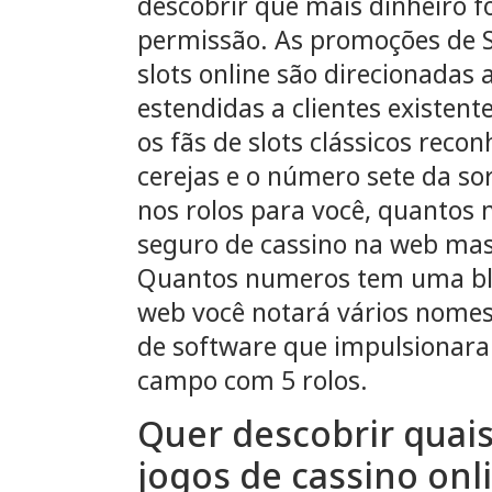
descobrir que mais dinheiro f
permissão. As promoções de Sl
slots online são direcionadas
estendidas a clientes existe
os fãs de slots clássicos reco
cerejas e o número sete da sor
nos rolos para você, quantos
seguro de cassino na web mas
Quantos numeros tem uma bla
web você notará vários nomes
de software que impulsionara
campo com 5 rolos.
Quer descobrir quai
jogos de cassino onl