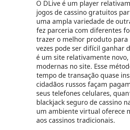
O DLive é um player relativa
jogos de cassino gratuitos p
uma ampla variedade de outra
fez parceria com diferentes f
trazer o melhor produto para
vezes pode ser difícil ganhar 
é um site relativamente novo,
modernas no site. Esse mét
tempo de transação quase ins
cidadãos russos façam pagame
seus telefones celulares, qu
blackjack seguro de cassino n
um ambiente virtual oferece 
aos cassinos tradicionais.