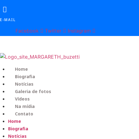
Pular
para
o
E-MAIL
conteúdo
Facebook
Twitter
Instagram
Home
Biografia
Notícias
Galeria de fotos
Vídeos
Na mídia
Contato
Home
Biografia
Notícias