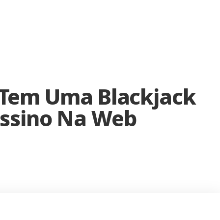
Tem Uma Blackjack
assino Na Web