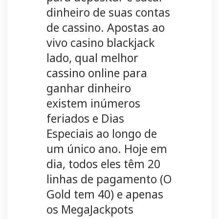
dinheiro de suas contas
de cassino. Apostas ao
vivo casino blackjack
lado, qual melhor
cassino online para
ganhar dinheiro
existem inúmeros
feriados e Dias
Especiais ao longo de
um único ano. Hoje em
dia, todos eles têm 20
linhas de pagamento (O
Gold tem 40) e apenas
os MegaJackpots