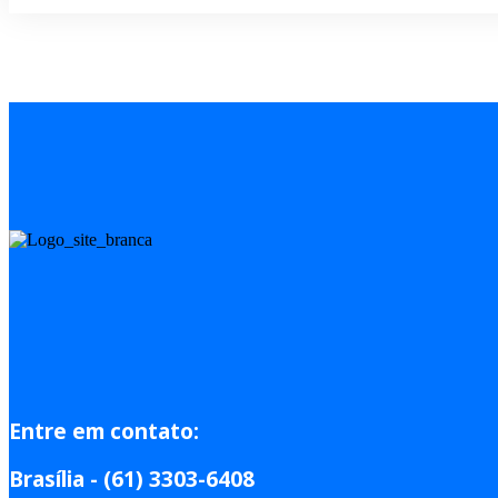
Entre em contato:
Brasília - (61) 3303-6408