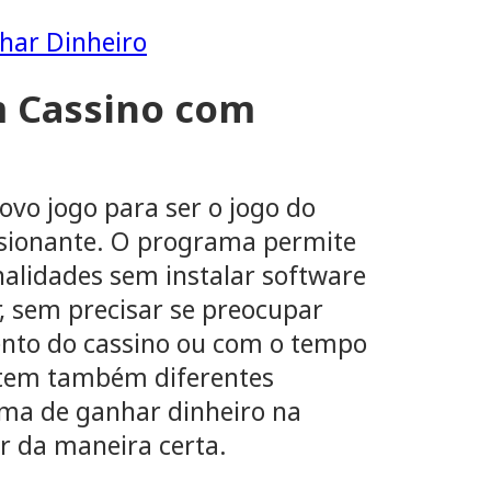
har Dinheiro
 Cassino com
ovo jogo para ser o jogo do
ssionante. O programa permite
nalidades sem instalar software
, sem precisar se preocupar
nto do cassino ou com o tempo
istem também diferentes
rma de ganhar dinheiro na
r da maneira certa.