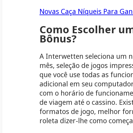
Novas Caça Níqueis Para Gan
Como Escolher um
Bônus?
A Interwetten seleciona um n
mês, seleção de jogos impre
que você use todas as funcio
adicional em seu computador
com o horário de funcioname
de viagem até o cassino. Ex
formatos de jogo, melhor fo
roleta dizer-lhe como começa