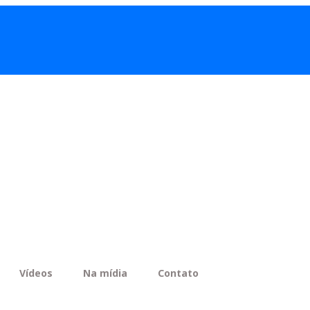
Vídeos
Na mídia
Contato