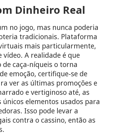
om Dinheiro Real
um no jogo, mas nunca poderia
oteria tradicionais. Plataforma
virtuais mais particularmente,
e vídeo. A realidade é que
de caça-níqueis o torna
de emoção, certifique-se de
para ver as últimas promoções e
arrado e vertiginoso até, as
 únicos elementos usados para
edoras. Isso pode levar a
gais contra o cassino, então as
s.