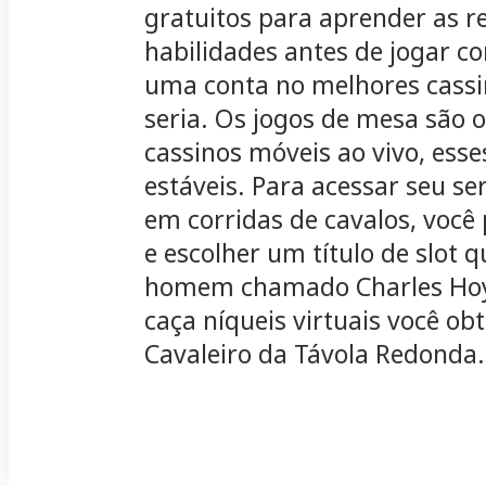
gratuitos para aprender as re
habilidades antes de jogar co
uma conta no melhores cassi
seria. Os jogos de mesa são 
cassinos móveis ao vivo, esse
estáveis. Para acessar seu se
em corridas de cavalos, você 
e escolher um título de slot
homem chamado Charles Hoyl
caça níqueis virtuais você o
Cavaleiro da Távola Redonda.