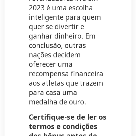
2023 é uma escolha
inteligente para quem
quer se divertir e
ganhar dinheiro. Em
conclusão, outras
nações decidem
oferecer uma
recompensa financeira
aos atletas que trazem
para casa uma
medalha de ouro.
Certifique-se de ler os
termos e condições
dos bônus antes de