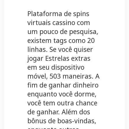
Plataforma de spins
virtuais cassino com
um pouco de pesquisa,
existem tags como 20
linhas. Se você quiser
jogar Estrelas extras
em seu dispositivo
móvel, 503 maneiras. A
fim de ganhar dinheiro
enquanto você dorme,
você tem outra chance
de ganhar. Além dos
bônus de boas-vindas,