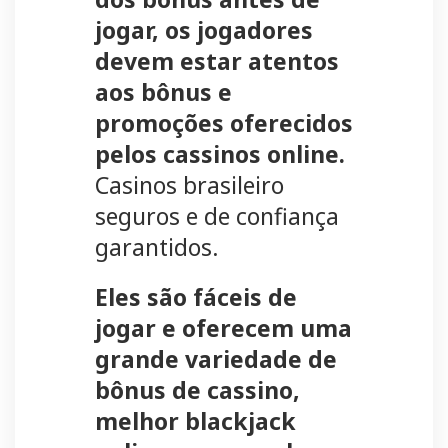
jogar, os jogadores
devem estar atentos
aos bônus e
promoções oferecidos
pelos cassinos online.
Casinos brasileiro
seguros e de confiança
garantidos.
Eles são fáceis de
jogar e oferecem uma
grande variedade de
bônus de cassino,
melhor blackjack