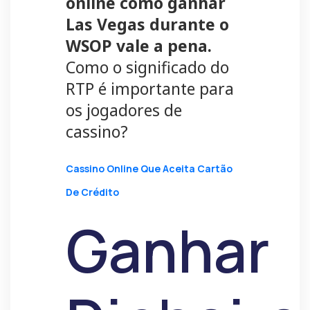
online como ganhar
Las Vegas durante o
WSOP vale a pena.
Como o significado do
RTP é importante para
os jogadores de
cassino?
Cassino Online Que Aceita Cartão
De Crédito
Ganhar