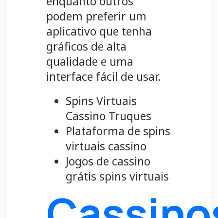
enquanto outros
podem preferir um
aplicativo que tenha
gráficos de alta
qualidade e uma
interface fácil de usar.
Spins Virtuais
Cassino Truques
Plataforma de spins
virtuais cassino
Jogos de cassino
grátis spins virtuais
Cassino