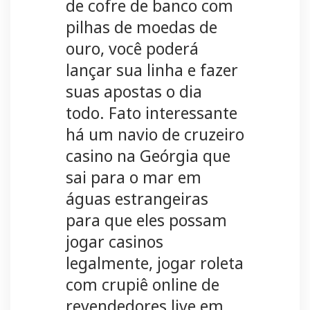
de cofre de banco com
pilhas de moedas de
ouro, você poderá
lançar sua linha e fazer
suas apostas o dia
todo. Fato interessante
há um navio de cruzeiro
casino na Geórgia que
sai para o mar em
águas estrangeiras
para que eles possam
jogar casinos
legalmente, jogar roleta
com crupiê online de
revendedores live em