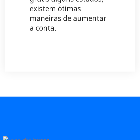
existem ótimas
maneiras de aumentar
a conta.