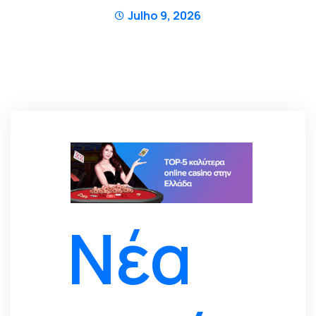
Julho 9, 2026
Νέα