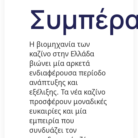
Συμπέρ
Η βιομηχανία των
καζίνο στην Ελλάδα
βιώνει μία αρκετά
ενδιαφέρουσα περίοδο
ανάπτυξης και
εξέλιξης. Τα νέα καζίνο
προσφέρουν μοναδικές
ευκαιρίες και μία
εμπειρία που
συνδυάζει τον