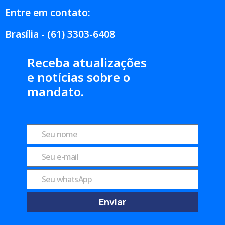
Entre em contato:
Brasília - (61) 3303-6408
Receba atualizações
e notícias sobre o
mandato.
Enviar