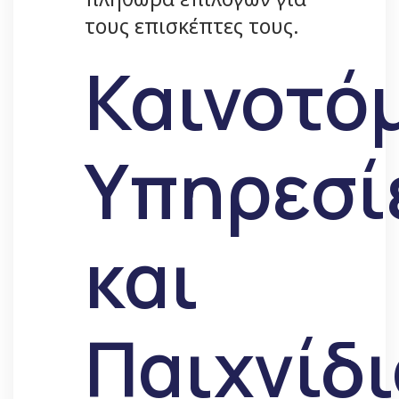
τους επισκέπτες τους.
Καινοτό
Υπηρεσί
και
Παιχνίδι