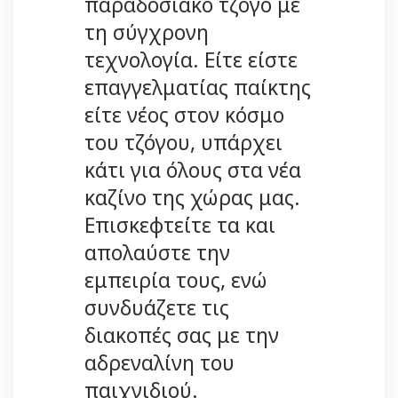
παραδοσιακό τζόγο με
τη σύγχρονη
τεχνολογία. Είτε είστε
επαγγελματίας παίκτης
είτε νέος στον κόσμο
του τζόγου, υπάρχει
κάτι για όλους στα νέα
καζίνο της χώρας μας.
Επισκεφτείτε τα και
απολαύστε την
εμπειρία τους, ενώ
συνδυάζετε τις
διακοπές σας με την
αδρεναλίνη του
παιχνιδιού.