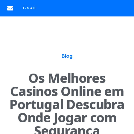
E-MAIL
Blog
Os Melhores
Casinos Online em
Portugal Descubra
Onde Jogar com
Segurança