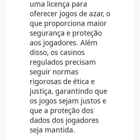
uma licença para
oferecer jogos de azar, o
que proporciona maior
segurança e proteção
aos jogadores. Além
disso, os casinos
regulados precisam
seguir normas
rigorosas de ética e
justiça, garantindo que
os jogos sejam justos e
que a proteção dos
dados dos jogadores
seja mantida.