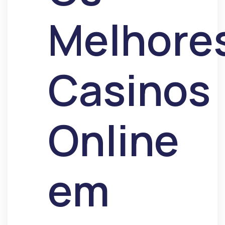
Melhore
Casinos
Online
em