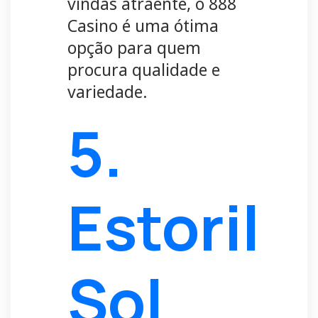
vindas atraente, o 888
Casino é uma ótima
opção para quem
procura qualidade e
variedade.
5.
Estoril
Sol