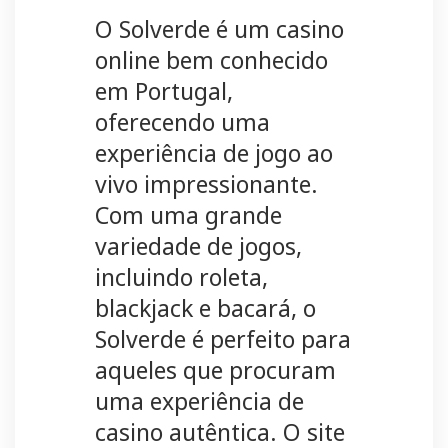
O Solverde é um casino
online bem conhecido
em Portugal,
oferecendo uma
experiência de jogo ao
vivo impressionante.
Com uma grande
variedade de jogos,
incluindo roleta,
blackjack e bacará, o
Solverde é perfeito para
aqueles que procuram
uma experiência de
casino autêntica. O site