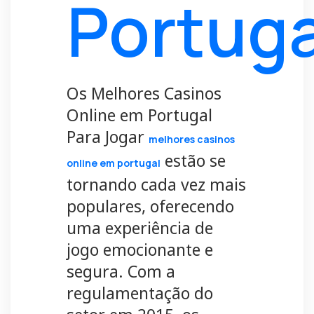
Portuga
Os Melhores Casinos
Online em Portugal
Para Jogar
melhores casinos
estão se
online em portugal
tornando cada vez mais
populares, oferecendo
uma experiência de
jogo emocionante e
segura. Com a
regulamentação do