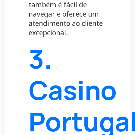
também é fácil de
navegar e oferece um
atendimento ao cliente
excepcional.
3.
Casino
Portuga