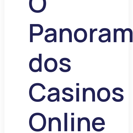
O
Panora
dos
Casinos
Online