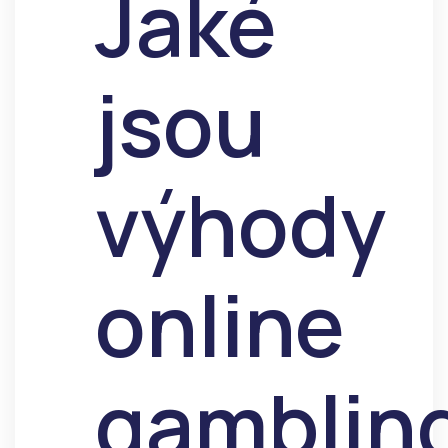
Jaké
jsou
výhody
online
gamblin