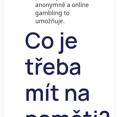
anonymně a online
gambling to
umožňuje.
Co je
třeba
mít na