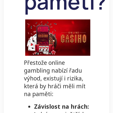
paměti?
Přestože online
gambling nabízí řadu
výhod, existují i rizika,
která by hráči měli mít
na paměti:
Závislost na hrách: