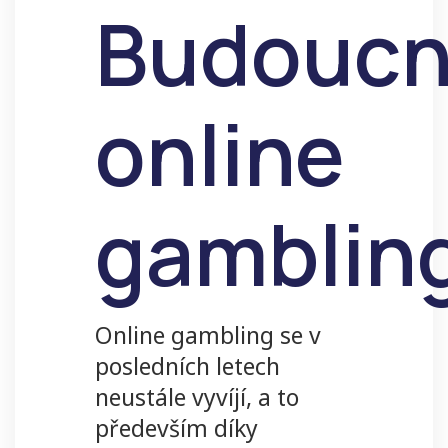
Budoucn
online
gamblin
Online gambling se v
posledních letech
neustále vyvíjí, a to
především díky