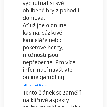
vychutnat si své
oblíbené hry z pohodlí
domova.
Ať už jde o online
kasina, sázkové
kanceláře nebo
pokerové herny,
možnosti jsou
nepřeberné. Pro více
informací navštivte
online gambling
.
https://e99.cz/
Tento článek se zaměří
na klíčové aspekty