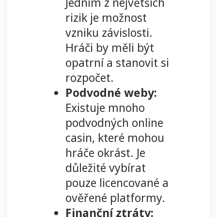
Jedním z největších
rizik je možnost
vzniku závislosti.
Hráči by měli být
opatrní a stanovit si
rozpočet.
Podvodné weby:
Existuje mnoho
podvodných online
casin, které mohou
hráče okrást. Je
důležité vybírat
pouze licencované a
ověřené platformy.
Finanční ztráty: