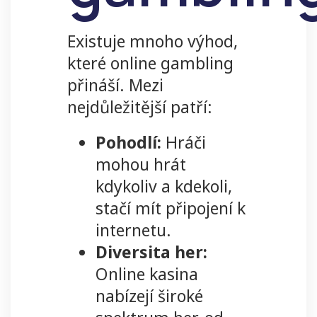
Existuje mnoho výhod,
které online gambling
přináší. Mezi
nejdůležitější patří:
Pohodlí:
Hráči
mohou hrát
kdykoliv a kdekoli,
stačí mít připojení k
internetu.
Diversita her:
Online kasina
nabízejí široké