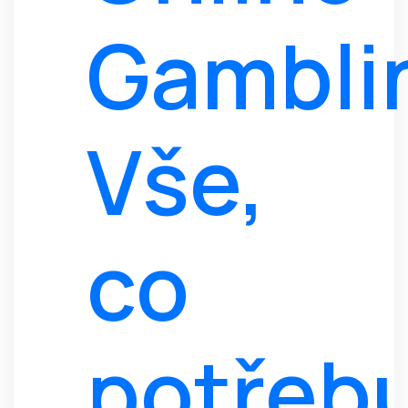
Gambli
Vše,
co
potřeb