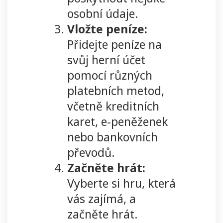
osobní údaje.
Vložte peníze:
Přidejte peníze na
svůj herní účet
pomocí různých
platebních metod,
včetně kreditních
karet, e-peněženek
nebo bankovních
převodů.
Začněte hrát:
Vyberte si hru, která
vás zajímá, a
začněte hrát.