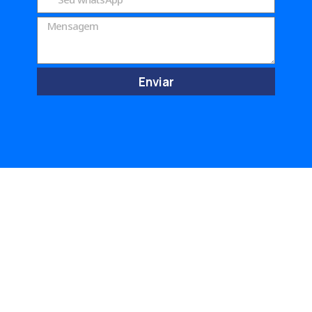
Enviar