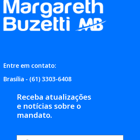
Entre em contato:
Brasília - (61) 3303-6408
Receba atualizações
e notícias sobre o
mandato.