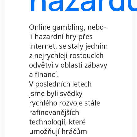
Online gambling, nebo-
li hazardní hry přes
internet, se staly jedním
z nejrychleji rostoucích
odvětví v oblasti zábavy
a financí.
V posledních letech
jsme byli svědky
rychlého rozvoje stále
rafinovanějších
technologií, které
umožňují hráčům