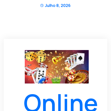
Julho 8, 2026
Online