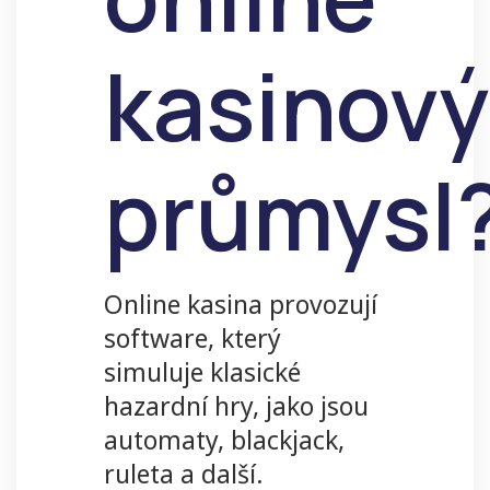
kasinový
průmysl
Online kasina provozují
software, který
simuluje klasické
hazardní hry, jako jsou
automaty, blackjack,
ruleta a další.