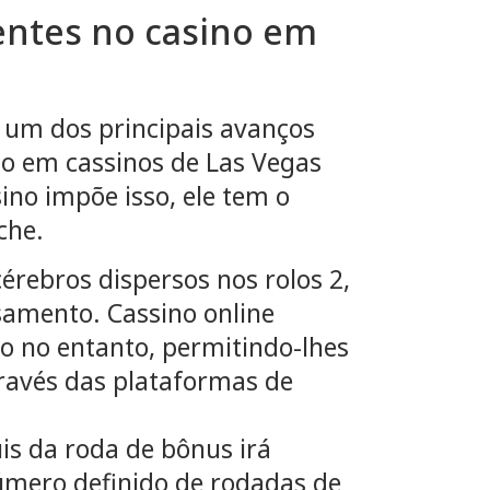
entes no casino em
e um dos principais avanços
do em cassinos de Las Vegas
ino impõe isso, ele tem o
che.
cérebros dispersos nos rolos 2,
samento. Cassino online
vo no entanto, permitindo-lhes
través das plataformas de
is da roda de bônus irá
mero definido de rodadas de