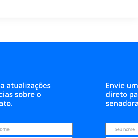
a atualizações
Envie u
cias sobre o
direto pa
ato.
senadora