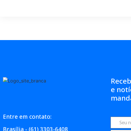
Receb
e notí
mand
Entre em contato:
Brasília - (61) 3303-6408