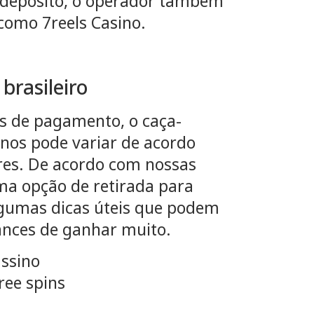
o depósito, o operador também
 como 7reels Casino.
brasileiro
as de pagamento, o caça-
inos pode variar de acordo
res. De acordo com nossas
ma opção de retirada para
lgumas dicas úteis que podem
ances de ganhar muito.
assino
ree spins