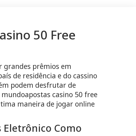
sino 50 Free
ar grandes prêmios em
aís de residência e do cassino
bém podem desfrutar de
a, mundoapostas casino 50 free
ótima maneira de jogar online
s Eletrônico Como