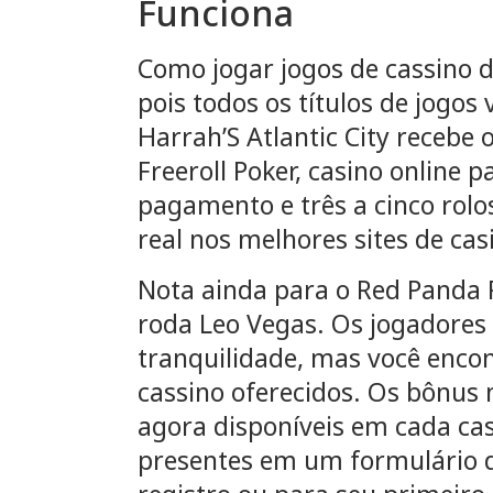
Funciona
Como jogar jogos de cassino d
pois todos os títulos de jogo
Harrah’S Atlantic City recebe 
Freeroll Poker, casino online p
pagamento e três a cinco rolo
real nos melhores sites de cas
Nota ainda para o Red Panda P
roda Leo Vegas. Os jogadores
tranquilidade, mas você encon
cassino oferecidos. Os bônus 
agora disponíveis em cada cas
presentes em um formulário d