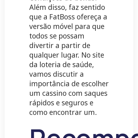
Além disso, faz sentido
que a FatBoss ofereça a
versão móvel para que
todos se possam
divertir a partir de
qualquer lugar. No site
da loteria de saúde,
vamos discutir a
importância de escolher
um cassino com saques
rápidos e seguros e
como encontrar um.