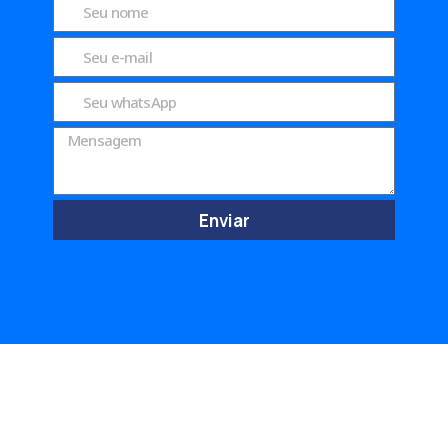
Enviar