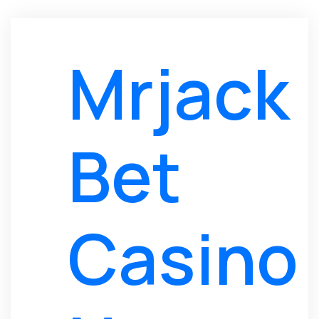
Mrjack
Bet
Casino