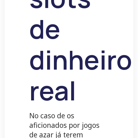
de
dinheiro
real
No caso de os
aficionados por jogos
de azar já terem