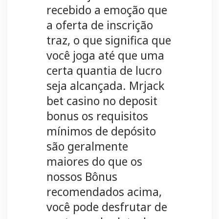
recebido a emoção que
a oferta de inscrição
traz, o que significa que
você joga até que uma
certa quantia de lucro
seja alcançada. Mrjack
bet casino no deposit
bonus os requisitos
mínimos de depósito
são geralmente
maiores do que os
nossos Bônus
recomendados acima,
você pode desfrutar de