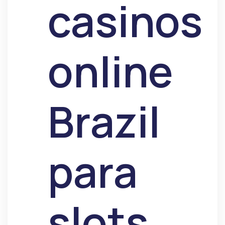
casinos
online
Brazil
para
slots