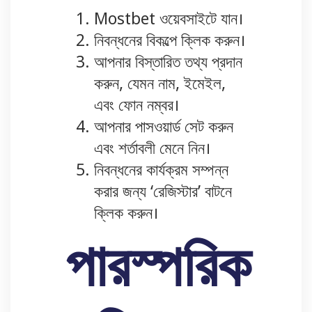
Mostbet ওয়েবসাইটে যান।
নিবন্ধনের বিকল্পে ক্লিক করুন।
আপনার বিস্তারিত তথ্য প্রদান
করুন, যেমন নাম, ইমেইল,
এবং ফোন নম্বর।
আপনার পাসওয়ার্ড সেট করুন
এবং শর্তাবলী মেনে নিন।
নিবন্ধনের কার্যক্রম সম্পন্ন
করার জন্য ‘রেজিস্টার’ বাটনে
ক্লিক করুন।
পারস্পরিক