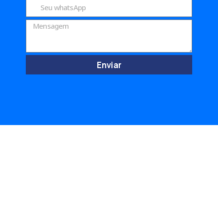
Enviar