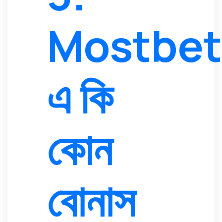
Mostbet
এ কি
কোন
বোনাস