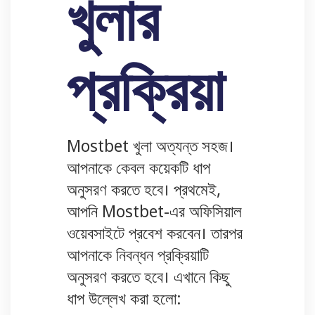
খুলার
প্রক্রিয়া
Mostbet খুলা অত্যন্ত সহজ।
আপনাকে কেবল কয়েকটি ধাপ
অনুসরণ করতে হবে। প্রথমেই,
আপনি Mostbet-এর অফিসিয়াল
ওয়েবসাইটে প্রবেশ করবেন। তারপর
আপনাকে নিবন্ধন প্রক্রিয়াটি
অনুসরণ করতে হবে। এখানে কিছু
ধাপ উল্লেখ করা হলো: