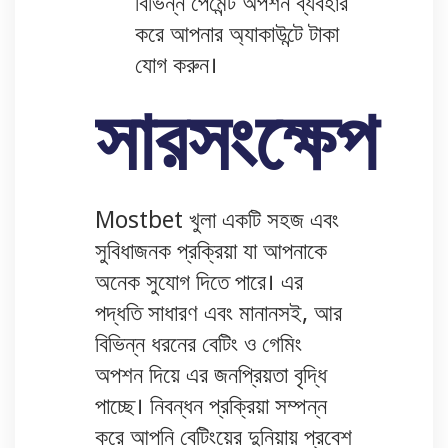
বিভিন্ন পেমেন্ট অপশন ব্যবহার
করে আপনার অ্যাকাউন্টে টাকা
যোগ করুন।
সারসংক্ষেপ
Mostbet খুলা একটি সহজ এবং
সুবিধাজনক প্রক্রিয়া যা আপনাকে
অনেক সুযোগ দিতে পারে। এর
পদ্ধতি সাধারণ এবং মানানসই, আর
বিভিন্ন ধরনের বেটিং ও গেমিং
অপশন দিয়ে এর জনপ্রিয়তা বৃদ্ধি
পাচ্ছে। নিবন্ধন প্রক্রিয়া সম্পন্ন
করে আপনি বেটিংয়ের দুনিয়ায় প্রবেশ