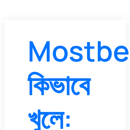
Mostbe
কিভাবে
খুলে: