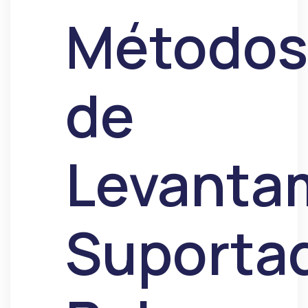
Métodos
de
Levanta
Suporta