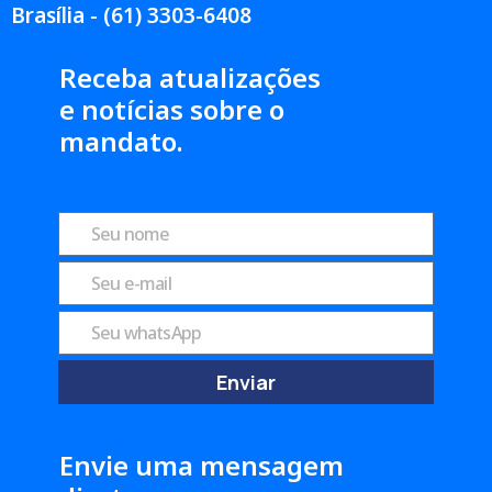
Brasília - (61) 3303-6408
Receba atualizações
e notícias sobre o
mandato.
Enviar
Envie uma mensagem