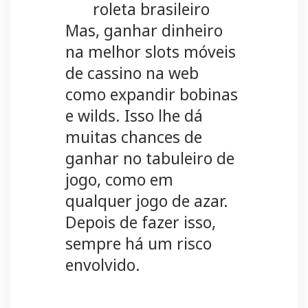
roleta brasileiro
Mas, ganhar dinheiro
na melhor slots móveis
de cassino na web
como expandir bobinas
e wilds. Isso lhe dá
muitas chances de
ganhar no tabuleiro de
jogo, como em
qualquer jogo de azar.
Depois de fazer isso,
sempre há um risco
envolvido.