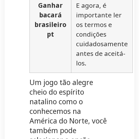
Ganhar
E agora, é
bacará
importante ler
brasileiro
os termos e
pt
condições
cuidadosamente
antes de aceitá-
los.
Um jogo tão alegre
cheio do espírito
natalino como o
conhecemos na
América do Norte, você
também pode