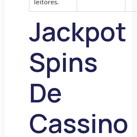
leitores.
Jackpot
Spins
De
Cassino