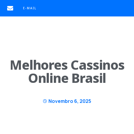
E-MAIL
Melhores Cassinos
Online Brasil
Novembro 6, 2025