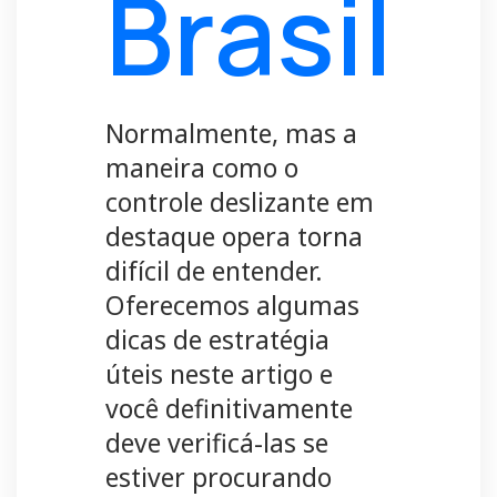
Brasil
Normalmente, mas a
maneira como o
controle deslizante em
destaque opera torna
difícil de entender.
Oferecemos algumas
dicas de estratégia
úteis neste artigo e
você definitivamente
deve verificá-las se
estiver procurando