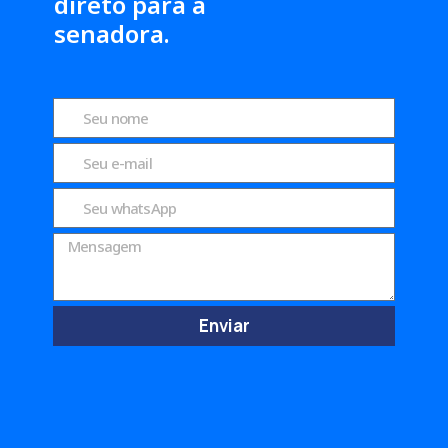
direto para a
senadora.
Enviar