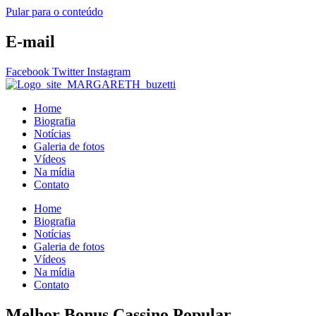
Pular para o conteúdo
E-mail
Facebook
Twitter
Instagram
Home
Biografia
Notícias
Galeria de fotos
Vídeos
Na mídia
Contato
Home
Biografia
Notícias
Galeria de fotos
Vídeos
Na mídia
Contato
Melhor Bonus Cassino Popular