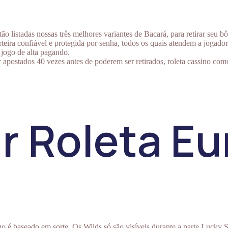
ão listadas nossas três melhores variantes de Bacará, para retirar seu b
teira confiável e protegida por senha, todos os quais atendem a jogado
 jogo de alta pagando.
 apostados 40 vezes antes de poderem ser retirados, roleta cassino c
 Roleta Eu
o é baseado em sorte. Os Wilds só são visíveis durante a parte Lucky 