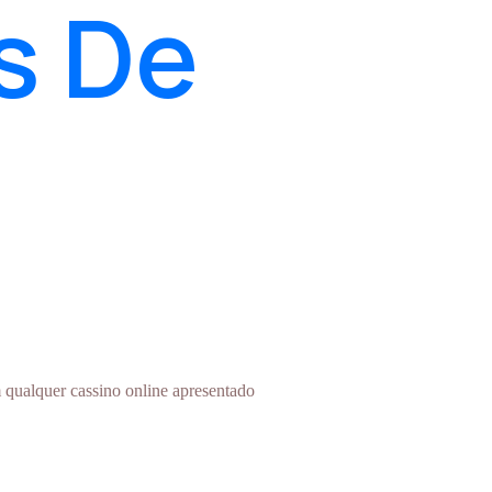
s De
 qualquer cassino online apresentado