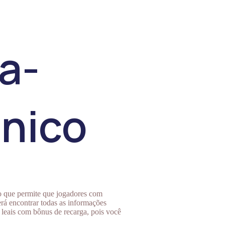
a-
ônico
 o que permite que jogadores com
erá encontrar todas as informações
 leais com bônus de recarga, pois você