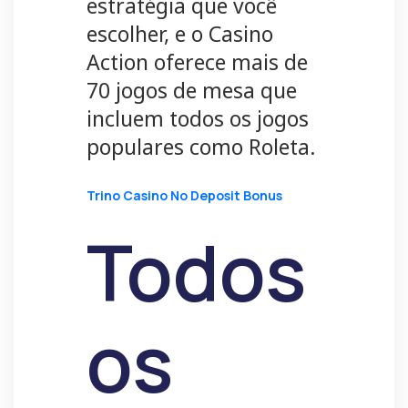
estratégia que você
escolher, e o Casino
Action oferece mais de
70 jogos de mesa que
incluem todos os jogos
populares como Roleta.
Trino Casino No Deposit Bonus
Todos
os