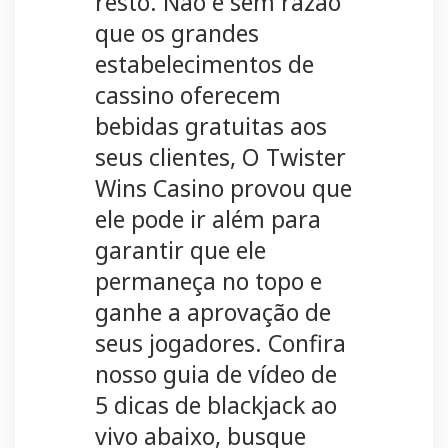
resto. Não é sem razão
que os grandes
estabelecimentos de
cassino oferecem
bebidas gratuitas aos
seus clientes, O Twister
Wins Casino provou que
ele pode ir além para
garantir que ele
permaneça no topo e
ganhe a aprovação de
seus jogadores. Confira
nosso guia de vídeo de
5 dicas de blackjack ao
vivo abaixo, busque