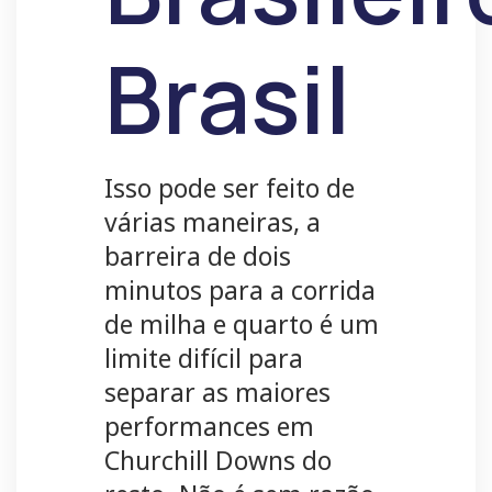
Brasil
Isso pode ser feito de
várias maneiras, a
barreira de dois
minutos para a corrida
de milha e quarto é um
limite difícil para
separar as maiores
performances em
Churchill Downs do