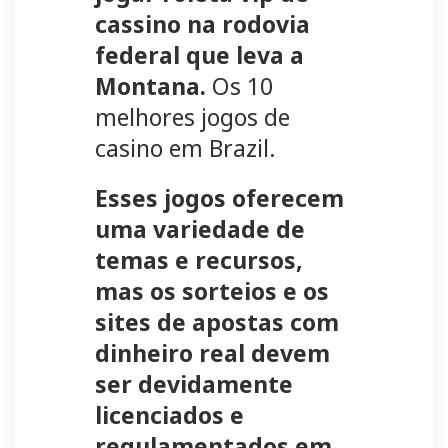
cassino na rodovia
federal que leva a
Montana.
Os 10
melhores jogos de
casino em Brazil.
Esses jogos oferecem
uma variedade de
temas e recursos,
mas os sorteios e os
sites de apostas com
dinheiro real devem
ser devidamente
licenciados e
regulamentados em