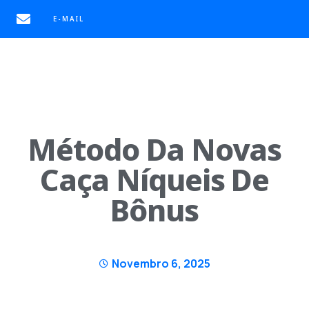
E-MAIL
Método Da Novas
Caça Níqueis De
Bônus
Novembro 6, 2025