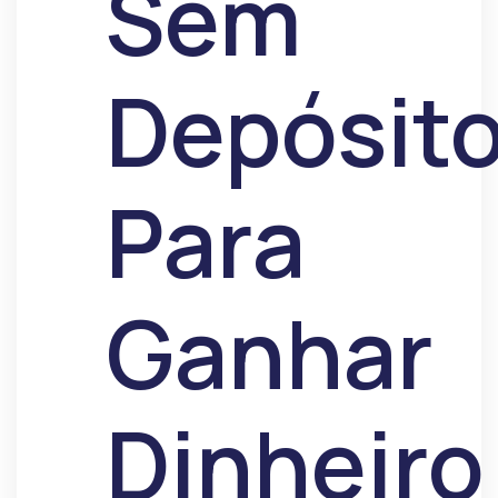
Sem
Depósit
Para
Ganhar
Dinheiro