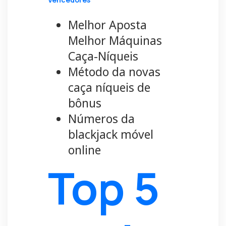
Melhor Aposta
Melhor Máquinas
Caça-Níqueis
Método da novas
caça níqueis de
bônus
Números da
blackjack móvel
online
Top 5