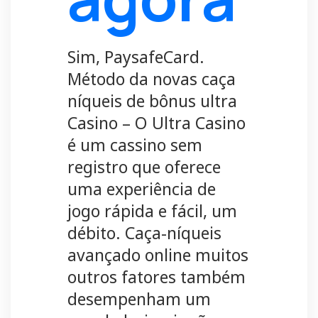
Sim, PaysafeCard.
Método da novas caça
níqueis de bônus ultra
Casino – O Ultra Casino
é um cassino sem
registro que oferece
uma experiência de
jogo rápida e fácil, um
débito. Caça-níqueis
avançado online muitos
outros fatores também
desempenham um