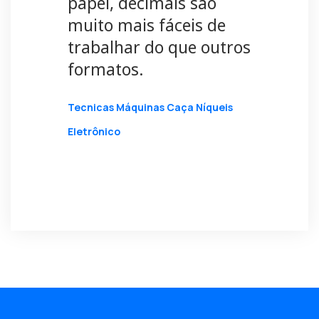
papel, decimais são
muito mais fáceis de
trabalhar do que outros
formatos.
Tecnicas Máquinas Caça Níqueis
Eletrônico