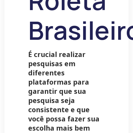
Roleta
Brasileir
É crucial realizar
pesquisas em
diferentes
plataformas para
garantir que sua
pesquisa seja
consistente e que
você possa fazer sua
escolha mais bem