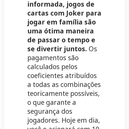
informada, jogos de
cartas com Joker para
jogar em família são
uma ótima maneira
de passar o tempo e
se divertir juntos.
Os
pagamentos são
calculados pelos
coeficientes atribuídos
a todas as combinações
teoricamente possíveis,
o que garante a
segurança dos
jogadores. Hoje em dia,