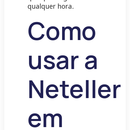
qualquer hora.
Como
usar a
Neteller
em