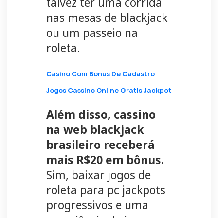
talvez ter uma corrida
nas mesas de blackjack
ou um passeio na
roleta.
Casino Com Bonus De Cadastro
Jogos Cassino Online Gratis Jackpot
Além disso, cassino
na web blackjack
brasileiro receberá
mais R$20 em bônus.
Sim, baixar jogos de
roleta para pc jackpots
progressivos e uma