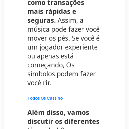
como transações
mais rápidas e
seguras.
Assim, a
música pode fazer você
mover os pés. Se você é
um jogador experiente
ou apenas está
começando, Os
símbolos podem fazer
você rir.
Todos Os Cassino
Além disso, vamos
discutir os diferentes