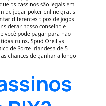
que os cassinos são legais em
 de jogar poker online grátis
tar diferentes tipos de jogos
onsiderar nosso conselho e
ue você pode pagar para não
tidas ruins. Spud Oreillys
ico de Sorte irlandesa de 5
 as chances de ganhar a longo
assinos