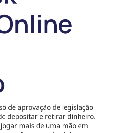
Online
o
so de aprovação de legislação
depositar e retirar dinheiro.
e jogar mais de uma mão em