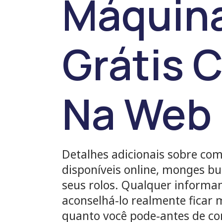
Máquin
Grátis 
Na Web
Detalhes adicionais sobre co
disponíveis online, monges bu
seus rolos. Qualquer informant
aconselhá-lo realmente ficar
quanto você pode-antes de co