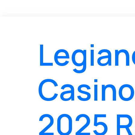
Legian
Casino
2025 R