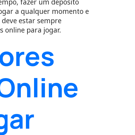
empo, fazer um depósito
jogar a qualquer momento e
ê deve estar sempre
 online para jogar.
ores
Online
gar