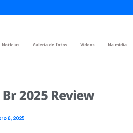
Notícias
Galeria de fotos
Vídeos
Na mídia
 Br 2025 Review
ro 6, 2025