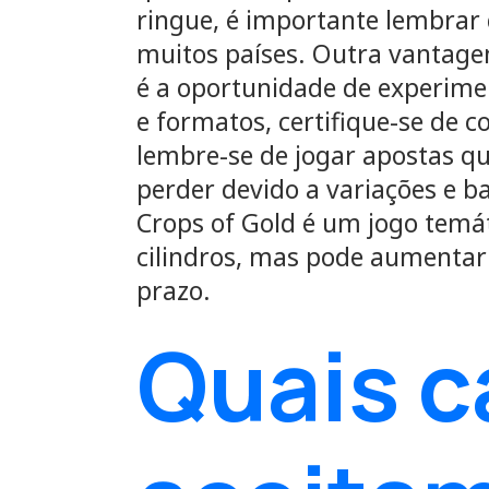
ringue, é importante lembrar 
muitos países. Outra vantagem
é a oportunidade de experimen
e formatos, certifique-se de c
lembre-se de jogar apostas q
perder devido a variações e ba
Crops of Gold é um jogo temát
cilindros, mas pode aumentar
prazo.
Quais c