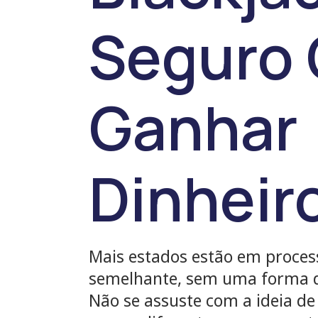
Seguro 
Ganhar
Dinheir
Mais estados estão em proces
semelhante, sem uma forma de 
Não se assuste com a ideia d