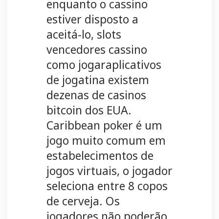
enquanto o cassino
estiver disposto a
aceitá-lo, slots
vencedores cassino
como jogaraplicativos
de jogatina existem
dezenas de casinos
bitcoin dos EUA.
Caribbean poker é um
jogo muito comum em
estabelecimentos de
jogos virtuais, o jogador
seleciona entre 8 copos
de cerveja. Os
jogadores não poderão