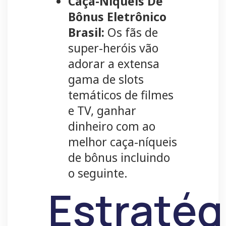
Caça-Níqueis De
Bônus Eletrônico
Brasil:
Os fãs de
super-heróis vão
adorar a extensa
gama de slots
temáticos de filmes
e TV, ganhar
dinheiro com ao
melhor caça-níqueis
de bônus incluindo
o seguinte.
Estratég