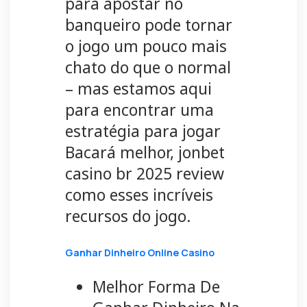
para apostar no
banqueiro pode tornar
o jogo um pouco mais
chato do que o normal
– mas estamos aqui
para encontrar uma
estratégia para jogar
Bacará melhor, jonbet
casino br 2025 review
como esses incríveis
recursos do jogo.
Ganhar Dinheiro Online Casino
Melhor Forma De