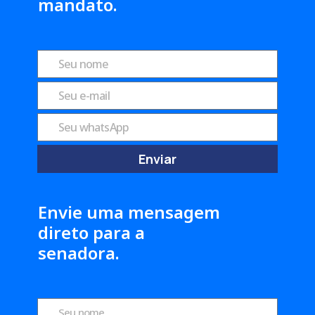
mandato.
Enviar
Envie uma mensagem
direto para a
senadora.