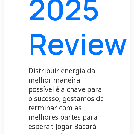
2025
Review
Distribuir energia da
melhor maneira
possível é a chave para
o sucesso, gostamos de
terminar com as
melhores partes para
esperar. Jogar Bacará