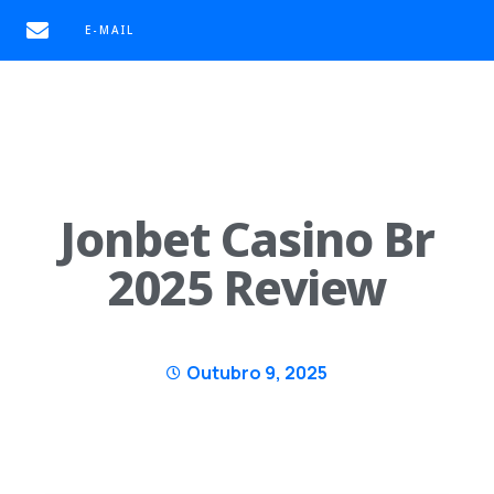
E-MAIL
Jonbet Casino Br
2025 Review
Outubro 9, 2025