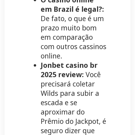
em Brazil é legal?:
De fato, o que é um
prazo muito bom
em comparação
com outros cassinos
online.
Jonbet casino br
2025 review:
Você
precisará coletar
Wilds para subir a
escada e se
aproximar do
Prêmio do Jackpot, é
seguro dizer que