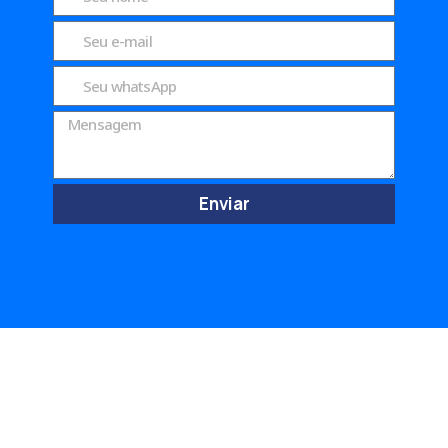
Enviar