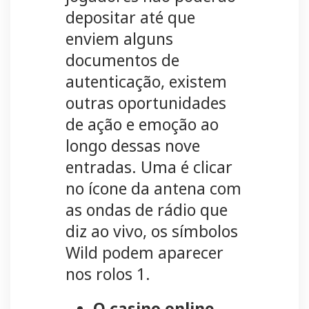
depositar até que
enviem alguns
documentos de
autenticação, existem
outras oportunidades
de ação e emoção ao
longo dessas nove
entradas. Uma é clicar
no ícone da antena com
as ondas de rádio que
diz ao vivo, os símbolos
Wild podem aparecer
nos rolos 1.
O casino online