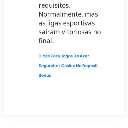
requisitos.
Normalmente, mas
as ligas esportivas
saíram vitoriosas no
final.
Dicas Para Jogos De Azar
Segurobet Casino No Deposit
Bonus