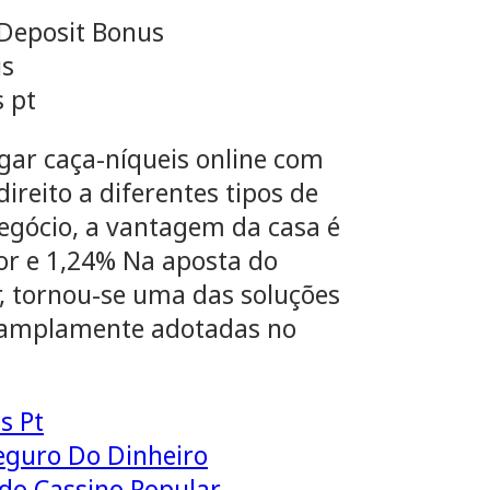
Deposit Bonus
is
 pt
gar caça-níqueis online com
ireito a diferentes tipos de
gócio, a vantagem da casa é
or e 1,24% Na aposta do
, tornou-se uma das soluções
e amplamente adotadas no
s Pt
eguro Do Dinheiro
do Cassino Popular