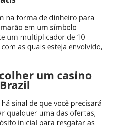
m na forma de dinheiro para
ormarão em um símbolo
e um multiplicador de 10
 com as quais esteja envolvido,
colher um casino
Brazil
á sinal de que você precisará
ar qualquer uma das ofertas,
sito inicial para resgatar as