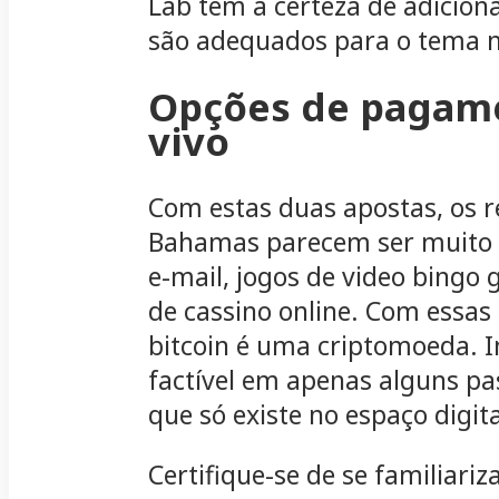
Lab tem a certeza de adicio
são adequados para o tema ne
Opções de pagame
vivo
Com estas duas apostas, os 
Bahamas parecem ser muito r
e-mail, jogos de video bingo 
de cassino online. Com essas
bitcoin é uma criptomoeda. I
factível em apenas alguns pa
que só existe no espaço digita
Certifique-se de se familiari