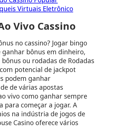
ueis Virtuais Eletrônico
 Ao Vivo Cassino
bônus no cassino? Jogar bingo
de ganhar bônus em dinheiro,
e bônus ou rodadas de Rodadas
o com potencial de jackpot
res podem ganhar
de de várias apostas
 ao vivo como ganhar sempre
a para começar a jogar. A
os na indústria de jogos de
ouse Casino oferece vários