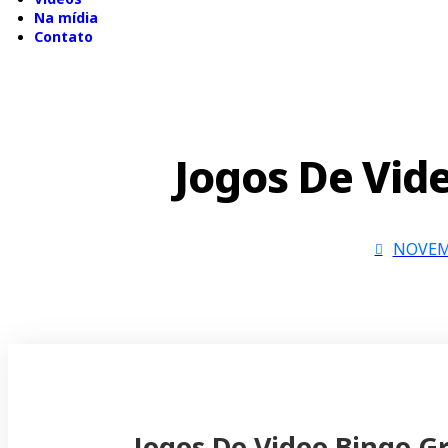
Na mídia
Contato
Jogos De Vide
NOVEM
Jogos De Video Bingo Gr