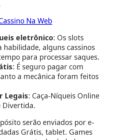
.
 Cassino Na Web
ueis eletrônico
: Os slots
 habilidade, alguns cassinos
tempo para processar saques.
átis
: É seguro pagar com
anto a mecânica foram feitos
r Legais
: Caça-Níqueis Online
 Divertida.
pósito serão enviados por e-
dadas Grátis, tablet. Games