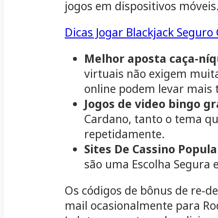
jogos em dispositivos móveis
Dicas Jogar Blackjack Seguro
Melhor aposta caça-níq
virtuais não exigem muita
online podem levar mais 
Jogos de video bingo gr
Cardano, tanto o tema qu
repetidamente.
Sites De Cassino Popula
são uma Escolha Segura e
Os códigos de bônus de re-de
mail ocasionalmente para Ro