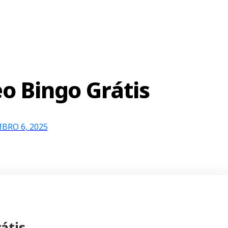
o Bingo Grátis
BRO 6, 2025
átis