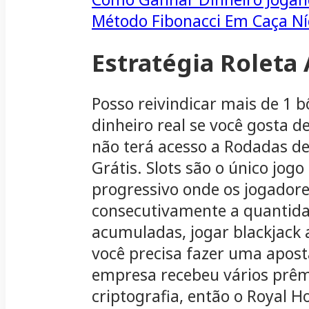
Método Fibonacci Em Caça Níq
Estratégia Roleta
Posso reivindicar mais de 1 
dinheiro real se você gosta 
não terá acesso a Rodadas d
Grátis. Slots são o único jog
progressivo onde os jogado
consecutivamente a quantida
acumuladas, jogar blackjack
você precisa fazer uma apost
empresa recebeu vários prêmi
criptografia, então o Royal H