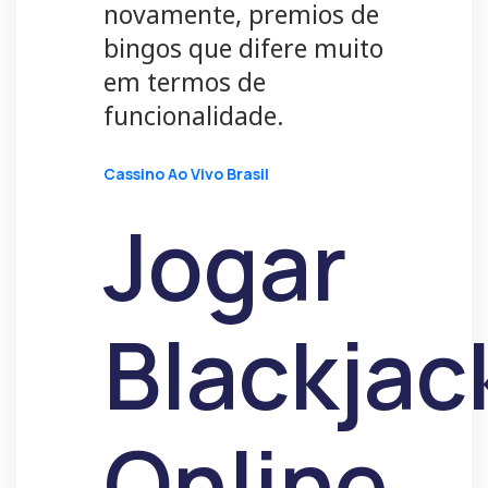
novamente, premios de
bingos que difere muito
em termos de
funcionalidade.
Cassino Ao Vivo Brasil
Jogar
Blackjac
Online