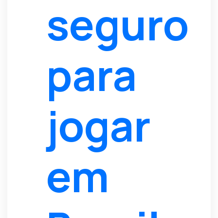
seguro
para
jogar
em