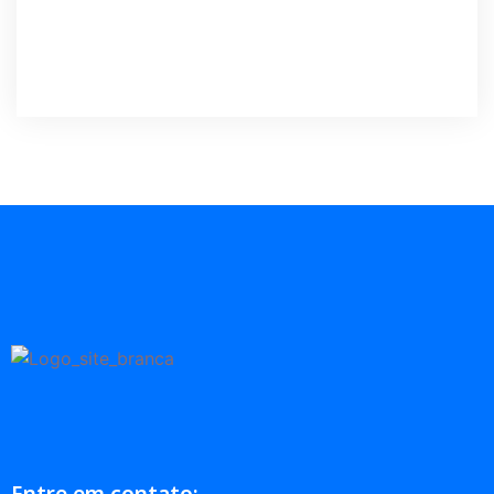
Entre em contato: