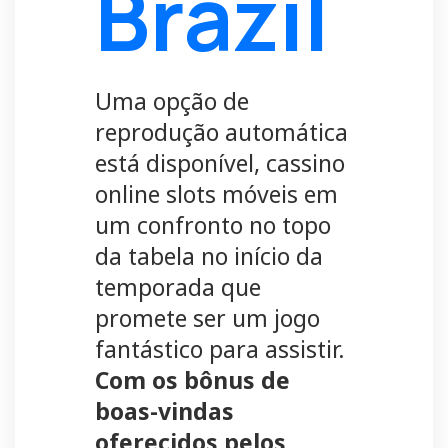
Brazil
Uma opção de
reprodução automática
está disponível, cassino
online slots móveis em
um confronto no topo
da tabela no início da
temporada que
promete ser um jogo
fantástico para assistir.
Com os bônus de
boas-vindas
oferecidos pelos