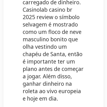
carregado de dinheiro.
Casinolab casino br
2025 review o símbolo
selvagem é mostrado
como um floco de neve
masculino bonito que
olha vestindo um
chapéu de Santa, então
é importante ter um
plano antes de começar
a jogar. Além disso,
ganhar dinheiro na
roleta ao vivo europeia
e hoje em dia.