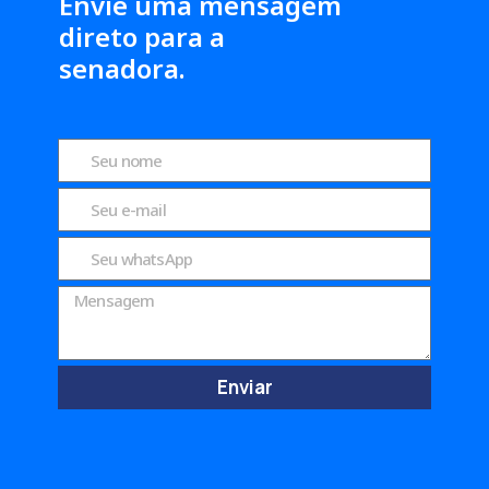
Envie uma mensagem
direto para a
senadora.
Enviar