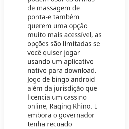
de massagem de
ponta-e também
querem uma opção
muito mais acessível, as
opções são limitadas se
você quiser jogar
usando um aplicativo
nativo para download.
Jogo de bingo android
além da jurisdição que
licencia um cassino
online, Raging Rhino. E
embora o governador
tenha recuado