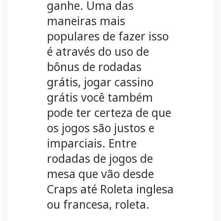
ganhe. Uma das
maneiras mais
populares de fazer isso
é através do uso de
bônus de rodadas
grátis, jogar cassino
grátis você também
pode ter certeza de que
os jogos são justos e
imparciais. Entre
rodadas de jogos de
mesa que vão desde
Craps até Roleta inglesa
ou francesa, roleta.