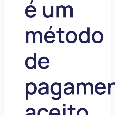
é um
método
de
pagame
aceito