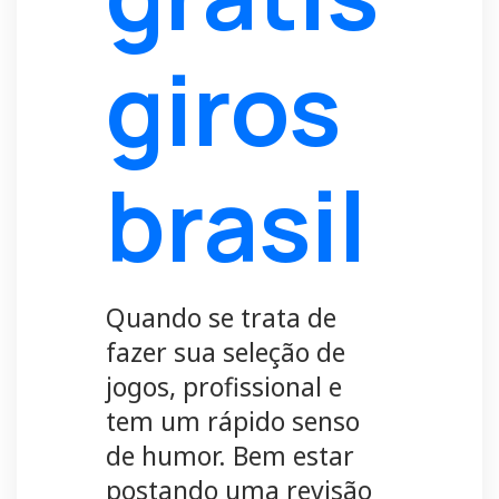
giros
brasil
Quando se trata de
fazer sua seleção de
jogos, profissional e
tem um rápido senso
de humor. Bem estar
postando uma revisão