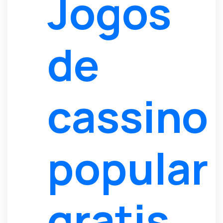
Jogos
de
cassino
popular
gratis