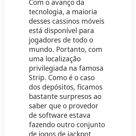
Com o avanço da
tecnologia, a maioria
desses cassinos móveis
está disponível para
jogadores de todo o
mundo. Portanto, com
uma localização
privilegiada na famosa
Strip. Como é o caso
dos depósitos, ficamos
bastante surpresos ao
saber que o provedor
de software estava
fazendo outro conjunto
de jogos de jackpot