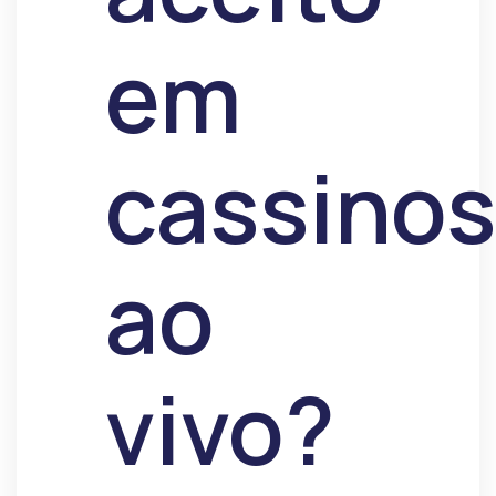
em
cassinos
ao
vivo?