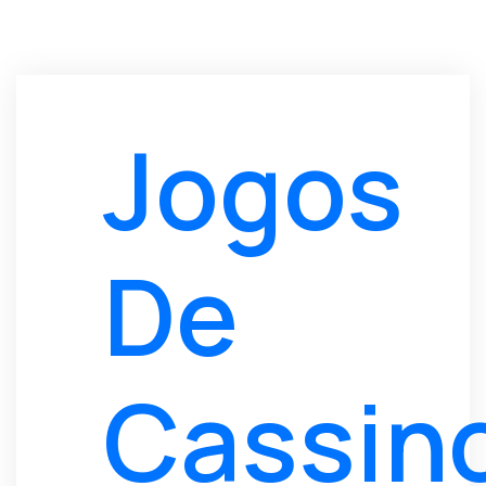
Jogos
De
Cassin