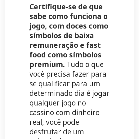
Certifique-se de que
sabe como funciona o
jogo, com doces como
símbolos de baixa
remuneração e fast
food como símbolos
premium.
Tudo o que
você precisa fazer para
se qualificar para um
determinado dia é jogar
qualquer jogo no
cassino com dinheiro
real, você pode
desfrutar de um