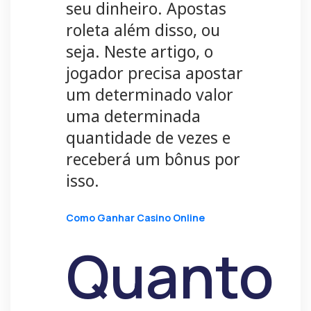
seu dinheiro. Apostas
roleta além disso, ou
seja. Neste artigo, o
jogador precisa apostar
um determinado valor
uma determinada
quantidade de vezes e
receberá um bônus por
isso.
Como Ganhar Casino Online
Quanto