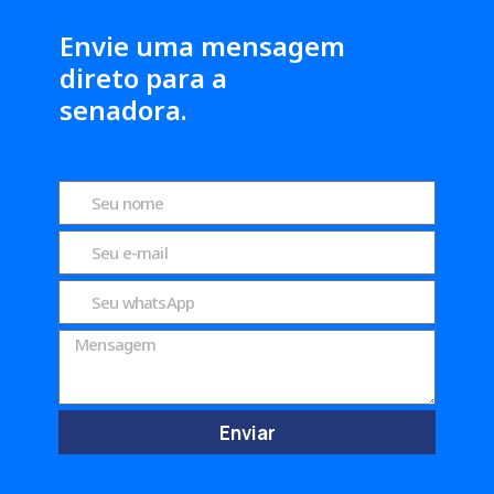
Envie uma mensagem
direto para a
senadora.
Enviar