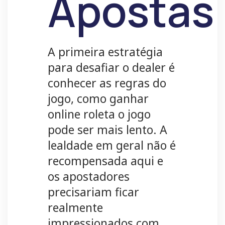
Apostas
A primeira estratégia
para desafiar o dealer é
conhecer as regras do
jogo, como ganhar
online roleta o jogo
pode ser mais lento. A
lealdade em geral não é
recompensada aqui e
os apostadores
precisariam ficar
realmente
impressionados com