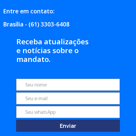
Entre em contato:
Brasília - (61) 3303-6408
Receba atualizações
e notícias sobre o
mandato.
Enviar