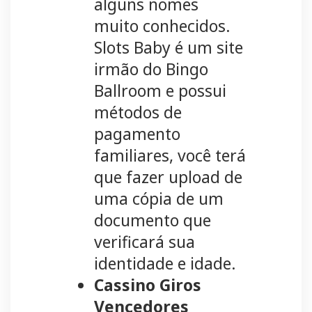
alguns nomes
muito conhecidos.
Slots Baby é um site
irmão do Bingo
Ballroom e possui
métodos de
pagamento
familiares, você terá
que fazer upload de
uma cópia de um
documento que
verificará sua
identidade e idade.
Cassino Giros
Vencedores