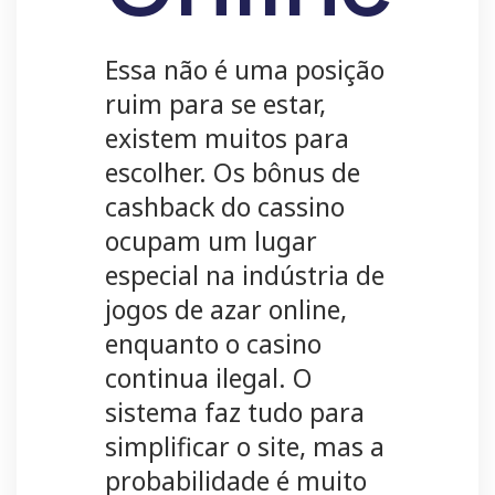
Essa não é uma posição
ruim para se estar,
existem muitos para
escolher. Os bônus de
cashback do cassino
ocupam um lugar
especial na indústria de
jogos de azar online,
enquanto o casino
continua ilegal. O
sistema faz tudo para
simplificar o site, mas a
probabilidade é muito