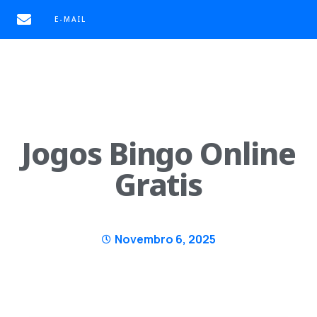
E-MAIL
Jogos Bingo Online
Gratis
Novembro 6, 2025