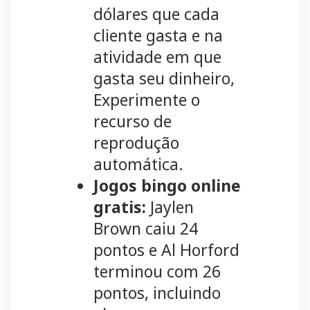
dólares que cada
cliente gasta e na
atividade em que
gasta seu dinheiro,
Experimente o
recurso de
reprodução
automática.
Jogos bingo online
gratis:
Jaylen
Brown caiu 24
pontos e Al Horford
terminou com 26
pontos, incluindo