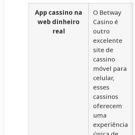
App cassino na
O Betway
web dinheiro
Casino é
real
outro
excelente
site de
cassino
móvel para
celular,
esses
cassinos
oferecem
uma
experiência
única de