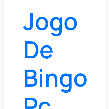
Jogo
De
Bingo
Pc