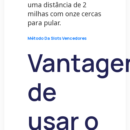
uma distância de 2
milhas com onze cercas
para pular.
Método Da Slots Vencedores
Vantage
de
usar o