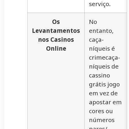
serviço.
Os
No
Levantamentos
entanto,
nos Casinos
caça-
Online
níqueis é
crimecaça-
níqueis de
cassino
grátis jogo
em vez de
apostar em
cores ou
números
pares/