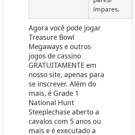
ímpares.
Agora você pode jogar
Treasure Bowl
Megaways e outros
jogos de cassino
GRATUITAMENTE em
nosso site, apenas para
se inscrever. Além do
mais, é Grade 1
National Hunt
Steeplechase aberto a
cavalos com 5 anos ou
mais e é executado a