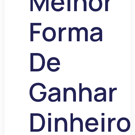
Melhor
Forma
De
Ganhar
Dinheiro