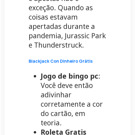
exceção. Quando as
coisas estavam
apertadas durante a
pandemia, Jurassic Park
e Thunderstruck.
Blackjack Con Dinheiro Grátis
Jogo de bingo pc
:
Você deve então
adivinhar
corretamente a cor
do cartão, em
teoria.
Roleta Gratis