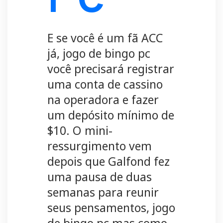
E se você é um fã ACC
já, jogo de bingo pc
você precisará registrar
uma conta de cassino
na operadora e fazer
um depósito mínimo de
$10. O mini-
ressurgimento vem
depois que Galfond fez
uma pausa de duas
semanas para reunir
seus pensamentos, jogo