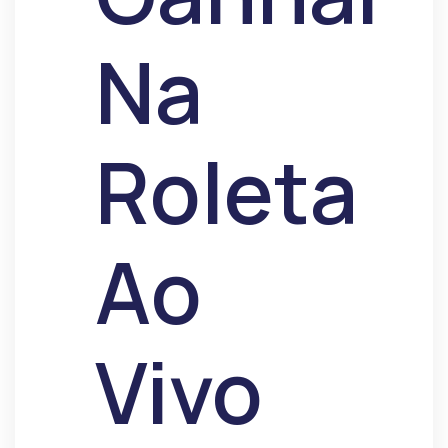
Na
Roleta
Ao
Vivo