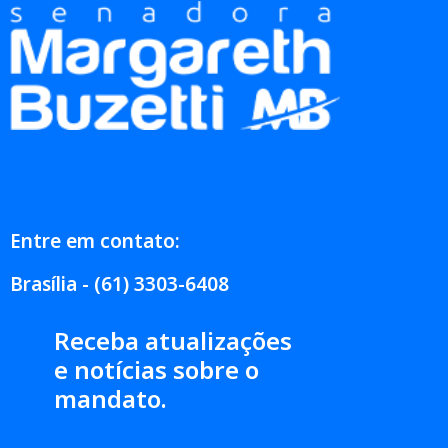
Entre em contato:
Brasília - (61) 3303-6408
Receba atualizações
e notícias sobre o
mandato.