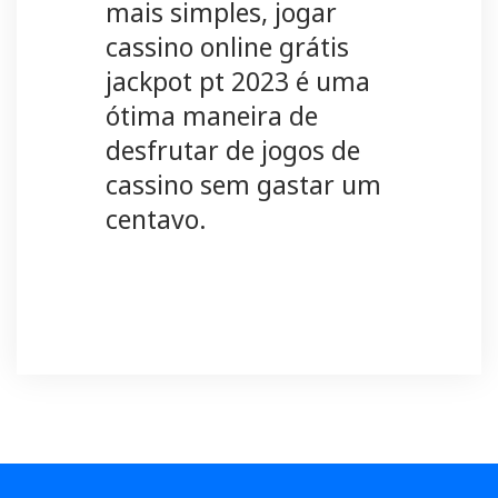
mais simples, jogar
cassino online grátis
jackpot pt 2023 é uma
ótima maneira de
desfrutar de jogos de
cassino sem gastar um
centavo.