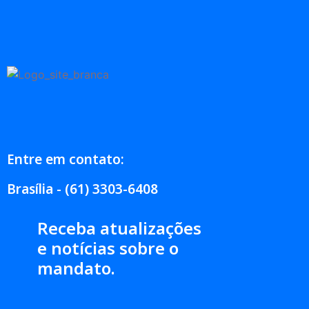
Entre em contato:
Brasília - (61) 3303-6408
Receba atualizações
e notícias sobre o
mandato.