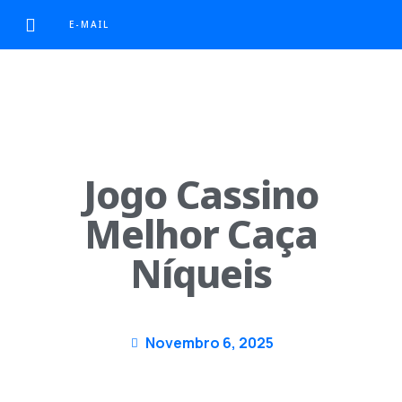
E-MAIL
Jogo Cassino
Melhor Caça
Níqueis
Novembro 6, 2025