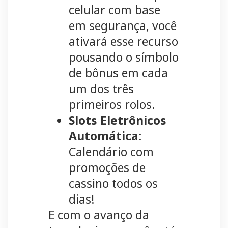
celular com base
em segurança, você
ativará esse recurso
pousando o símbolo
de bônus em cada
um dos três
primeiros rolos.
Slots Eletrônicos
Automática
:
Calendário com
promoções de
cassino todos os
dias!
E com o avanço da