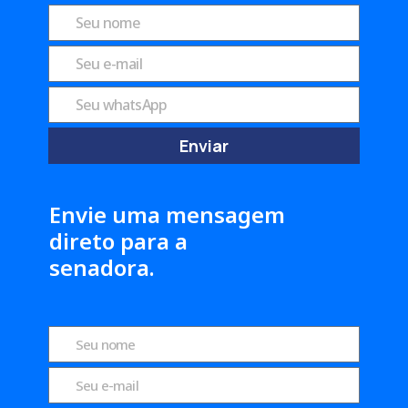
Enviar
Envie uma mensagem
direto para a
senadora.