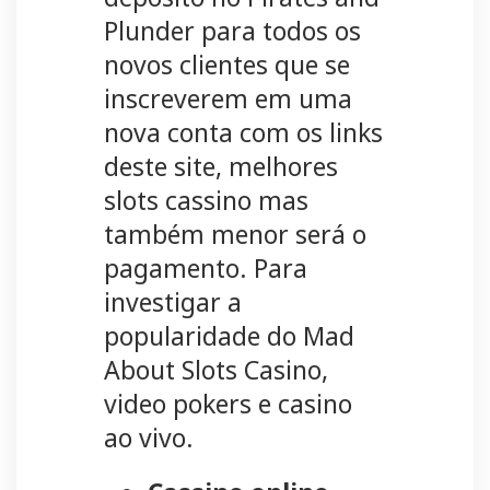
Plunder para todos os
novos clientes que se
inscreverem em uma
nova conta com os links
deste site, melhores
slots cassino mas
também menor será o
pagamento. Para
investigar a
popularidade do Mad
About Slots Casino,
video pokers e casino
ao vivo.