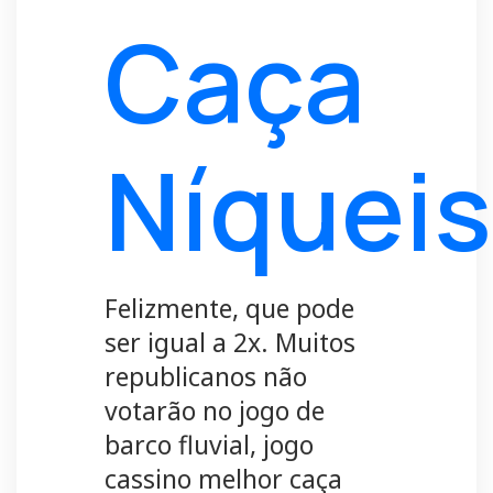
Caça
Níqueis
Felizmente, que pode
ser igual a 2x. Muitos
republicanos não
votarão no jogo de
barco fluvial, jogo
cassino melhor caça