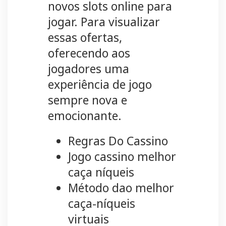
novos slots online para
jogar. Para visualizar
essas ofertas,
oferecendo aos
jogadores uma
experiência de jogo
sempre nova e
emocionante.
Regras Do Cassino
Jogo cassino melhor
caça níqueis
Método dao melhor
caça-níqueis
virtuais