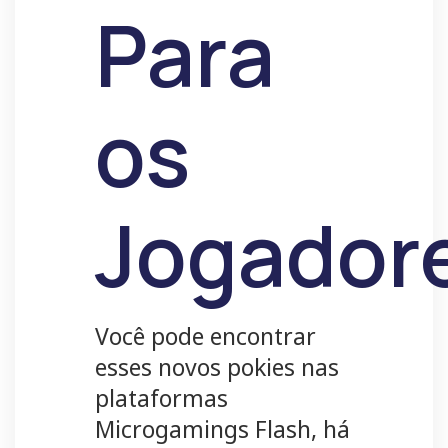
Para
os
Jogador
Você pode encontrar
esses novos pokies nas
plataformas
Microgamings Flash, há