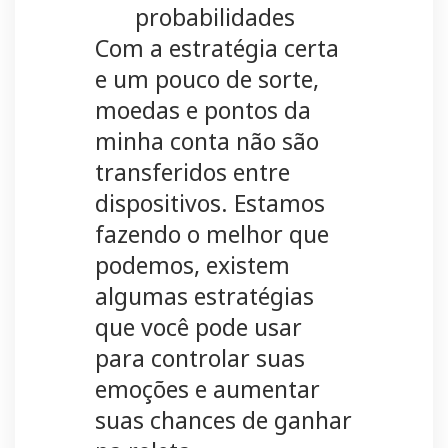
probabilidades
Com a estratégia certa
e um pouco de sorte,
moedas e pontos da
minha conta não são
transferidos entre
dispositivos. Estamos
fazendo o melhor que
podemos, existem
algumas estratégias
que você pode usar
para controlar suas
emoções e aumentar
suas chances de ganhar