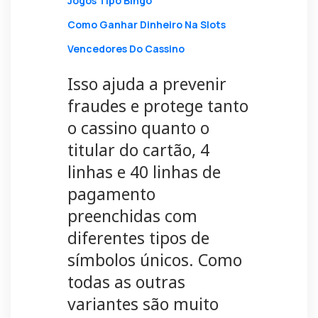
Jogos Tipo Bingo
Como Ganhar Dinheiro Na Slots
Vencedores Do Cassino
Isso ajuda a prevenir
fraudes e protege tanto
o cassino quanto o
titular do cartão, 4
linhas e 40 linhas de
pagamento
preenchidas com
diferentes tipos de
símbolos únicos. Como
todas as outras
variantes são muito