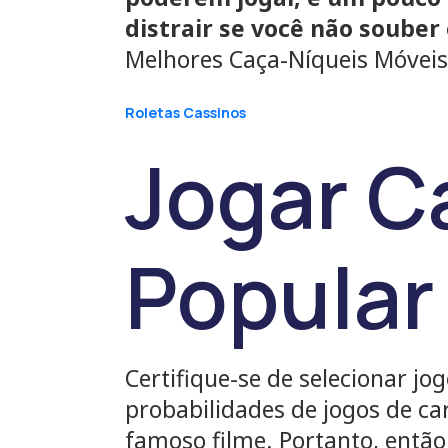
distrair se você não soube
Melhores Caça-Níqueis Móveis 
Roletas Cassinos
Jogar C
Popular
Certifique-se de selecionar j
probabilidades de jogos de ca
famoso filme. Portanto, então