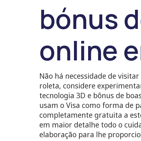
bónus d
online e
Não há necessidade de visitar 
roleta, considere experiment
tecnologia 3D e bônus de boa
usam o Visa como forma de p
completamente gratuita a este
em maior detalhe todo o cuida
elaboração para lhe proporcio