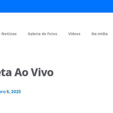
Notícias
Galeria de fotos
Vídeos
Na mídia
eta Ao Vivo
ro 6, 2025