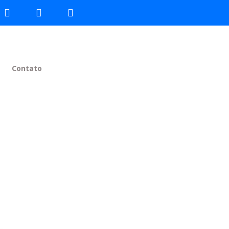
Contato