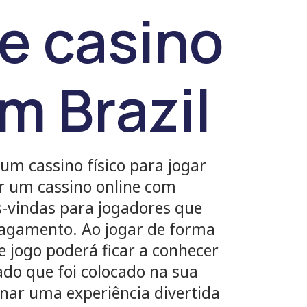
e casino
m Brazil
um cassino físico para jogar
ar um cassino online com
s-vindas para jogadores que
agamento. Ao jogar de forma
 jogo poderá ficar a conhecer
do que foi colocado na sua
nar uma experiência divertida