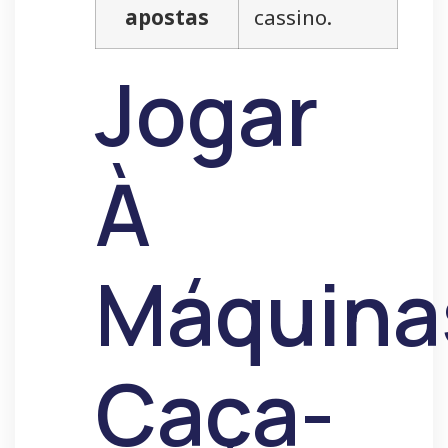
apostas
cassino.
Jogar
À
Máquina
Caça-