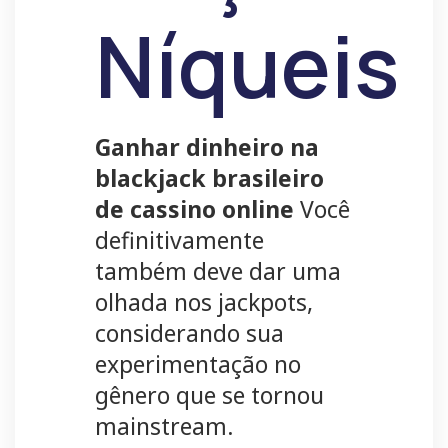
Níqueis
Ganhar dinheiro na
blackjack brasileiro
de cassino online
Você
definitivamente
também deve dar uma
olhada nos jackpots,
considerando sua
experimentação no
gênero que se tornou
mainstream.