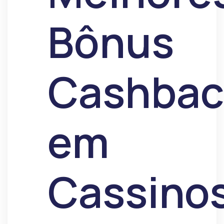
Bônus
Cashbac
em
Cassino