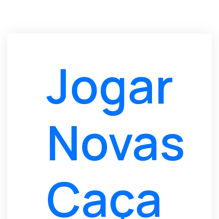
Jogar
Novas
Caça