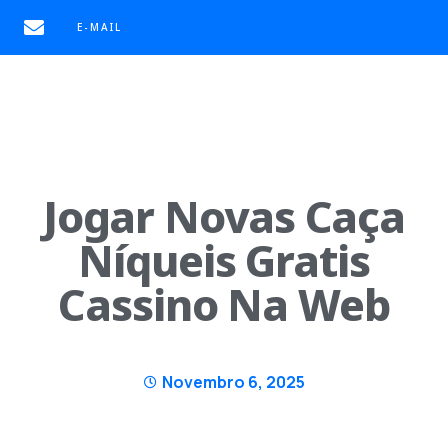
E-MAIL
Jogar Novas Caça
Níqueis Gratis
Cassino Na Web
Novembro 6, 2025