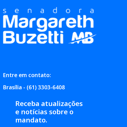
Entre em contato:
Brasília - (61) 3303-6408
Receba atualizações
e notícias sobre o
mandato.