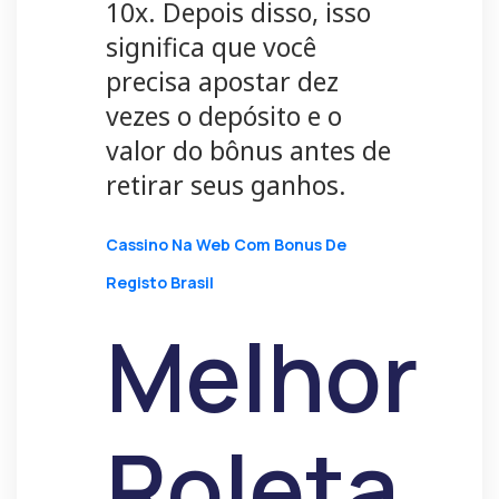
10x. Depois disso, isso
significa que você
precisa apostar dez
vezes o depósito e o
valor do bônus antes de
retirar seus ganhos.
Cassino Na Web Com Bonus De
Registo Brasil
Melhor
Roleta