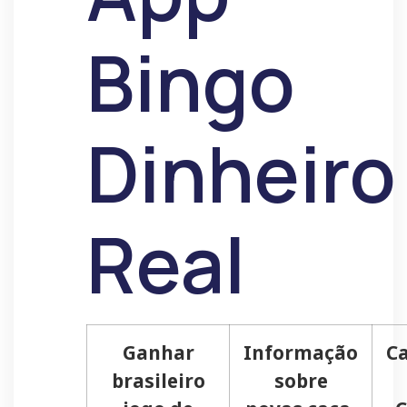
Bingo
Dinheiro
Real
Ganhar
Informação
C
brasileiro
sobre