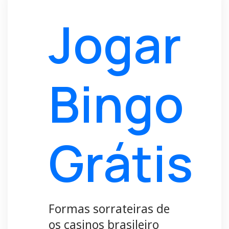
Jogar
Bingo
Grátis
Formas sorrateiras de
os casinos brasileiro