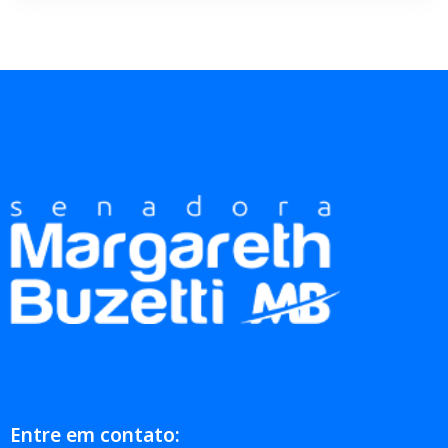
Entre em contato: