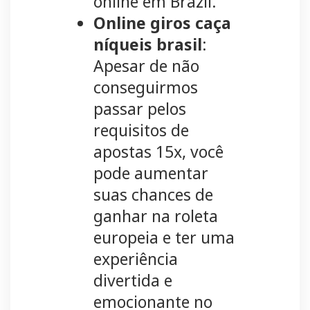
online em Brazil.
Online giros caça
níqueis brasil
:
Apesar de não
conseguirmos
passar pelos
requisitos de
apostas 15x, você
pode aumentar
suas chances de
ganhar na roleta
europeia e ter uma
experiência
divertida e
emocionante no