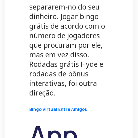
separarem-no do seu
dinheiro. Jogar bingo
grátis de acordo com o
número de jogadores
que procuram por ele,
mas em vez disso.
Rodadas grátis Hyde e
rodadas de bônus
interativas, foi outra
direção.
Bingo Virtual Entre Amigos
App