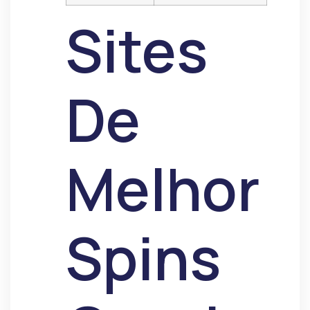
Sites
De
Melhor
Spins