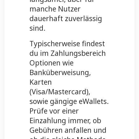
manche Nutzer
dauerhaft zuverlässig
sind.
Typischerweise findest
du im Zahlungsbereich
Optionen wie
Banküberweisung,
Karten
(Visa/Mastercard),
sowie gängige eWallets.
Prüfe vor einer
Einzahlung immer, ob
Gebühren anfallen und