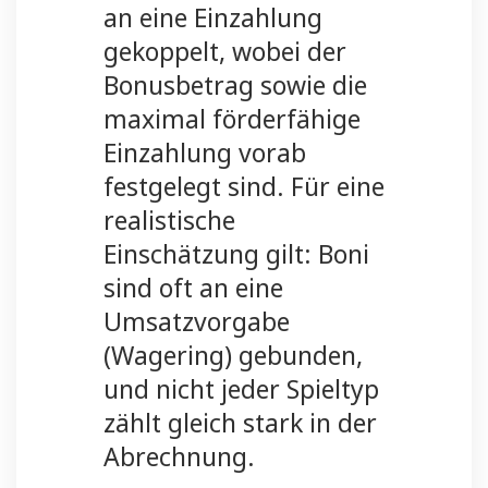
an eine Einzahlung
gekoppelt, wobei der
Bonusbetrag sowie die
maximal förderfähige
Einzahlung vorab
festgelegt sind. Für eine
realistische
Einschätzung gilt: Boni
sind oft an eine
Umsatzvorgabe
(Wagering) gebunden,
und nicht jeder Spieltyp
zählt gleich stark in der
Abrechnung.