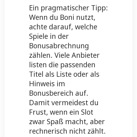
Ein pragmatischer Tipp:
Wenn du Boni nutzt,
achte darauf, welche
Spiele in der
Bonusabrechnung
zählen. Viele Anbieter
listen die passenden
Titel als Liste oder als
Hinweis im
Bonusbereich auf.
Damit vermeidest du
Frust, wenn ein Slot
zwar Spaß macht, aber
rechnerisch nicht zählt.