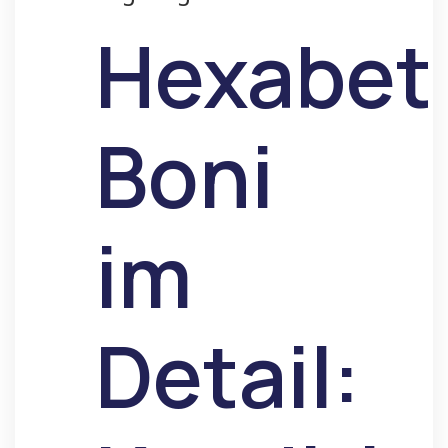
Hexabet
Boni
im
Detail: