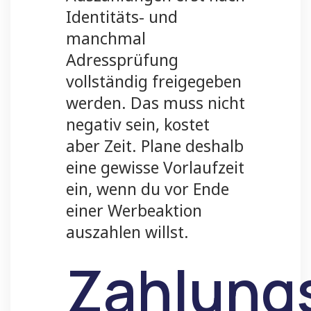
Identitäts- und
manchmal
Adressprüfung
vollständig freigegeben
werden. Das muss nicht
negativ sein, kostet
aber Zeit. Plane deshalb
eine gewisse Vorlaufzeit
ein, wenn du vor Ende
einer Werbeaktion
auszahlen willst.
Zahlung