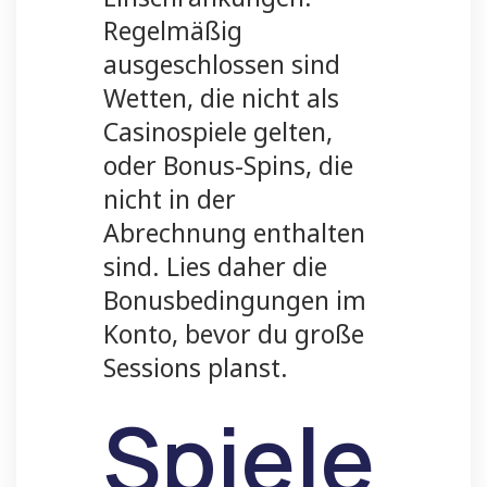
Regelmäßig
ausgeschlossen sind
Wetten, die nicht als
Casinospiele gelten,
oder Bonus-Spins, die
nicht in der
Abrechnung enthalten
sind. Lies daher die
Bonusbedingungen im
Konto, bevor du große
Sessions planst.
Spiele