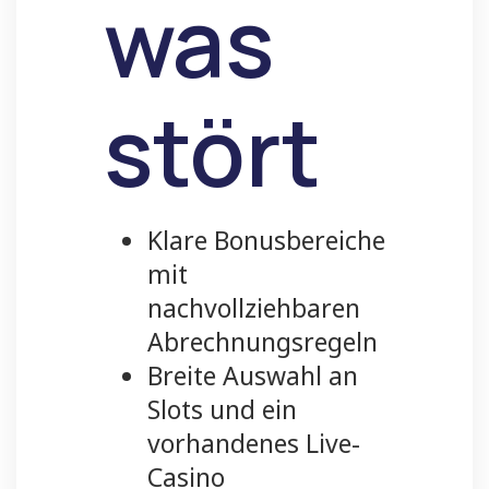
was
stört
Klare Bonusbereiche
mit
nachvollziehbaren
Abrechnungsregeln
Breite Auswahl an
Slots und ein
vorhandenes Live-
Casino