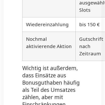
ausgewähl
Slots
Wiedereinzahlung
bis 150 €
Nochmal
Gutschrift
aktivierende Aktion
nach
Zeitraum
Wichtig ist außerdem,
dass Einsätze aus
Bonusguthaben häufig
als Teil des Umsatzes
zählen, aber mit
Einschränkungen.