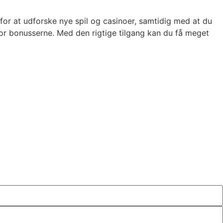
or at udforske nye spil og casinoer, samtidig med at du
 for bonusserne. Med den rigtige tilgang kan du få meget