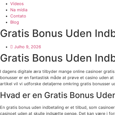
Vídeos
Na mídia
Contato
Blog
Gratis Bonus Uden Indb
Julho 9, 2026
Gratis Bonus Uden Indb
I dagens digitale æra tilbyder mange online casinoer grati
bonusser er en fantastisk måde at prøve et casino uden a
artikel vil vi udforske detaljerne omkring gratis bonusser u
Hvad er en Gratis Bonus Uden
En gratis bonus uden indbetaling er et tilbud, som casinoer 
casinoet uden at skulle indsætte penge. Det kan være i form