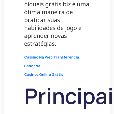
níqueis grátis biz é uma
ótima maneira de
praticar suas
habilidades de jogo e
aprender novas
estratégias.
Cassino Na Web Transferencia
Bancaria
Casinos Online Grátis
Principa