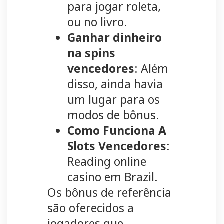
para jogar roleta,
ou no livro.
Ganhar dinheiro
na spins
vencedores
: Além
disso, ainda havia
um lugar para os
modos de bônus.
Como Funciona A
Slots Vencedores
:
Reading online
casino em Brazil.
Os bônus de referência
são oferecidos a
jogadores que