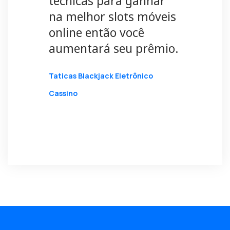
técnicas para ganhar
na melhor slots móveis
online então você
aumentará seu prêmio.
Taticas Blackjack Eletrônico
Cassino