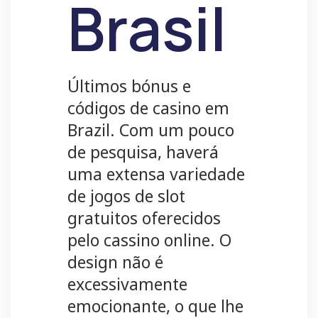
Brasil
Últimos bónus e
códigos de casino em
Brazil. Com um pouco
de pesquisa, haverá
uma extensa variedade
de jogos de slot
gratuitos oferecidos
pelo cassino online. O
design não é
excessivamente
emocionante, o que lhe