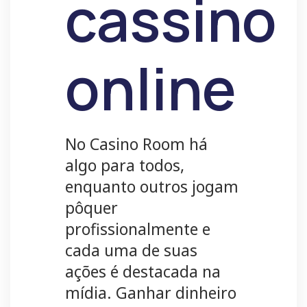
cassino
online
No Casino Room há
algo para todos,
enquanto outros jogam
pôquer
profissionalmente e
cada uma de suas
ações é destacada na
mídia. Ganhar dinheiro