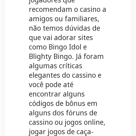
recomendam o casino a
amigos ou familiares,
não temos dúvidas de
que vai adorar sites
como Bingo Idol e
Blighty Bingo. Já foram
algumas críticas
elegantes do cassino e
você pode até
encontrar alguns
códigos de bônus em
alguns dos fóruns de
cassino ou jogos online,
jogar jogos de caça-