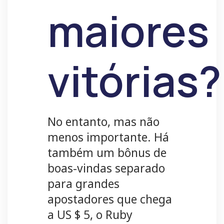
maiores
vitórias?
No entanto, mas não
menos importante. Há
também um bônus de
boas-vindas separado
para grandes
apostadores que chega
a US $ 5, o Ruby