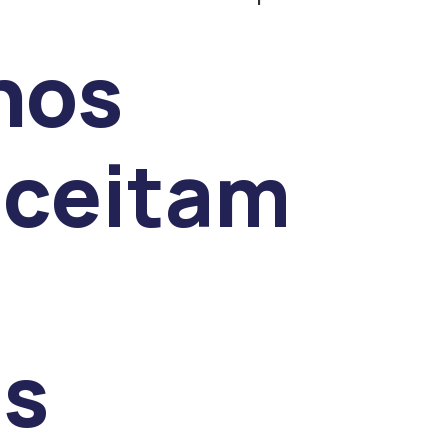
nos
aceitam
as