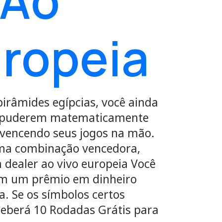
 Ao
uropeia
irâmides egípcias, você ainda
ão puderem matematicamente
 vencendo seus jogos na mão.
ma combinação vencedora,
 dealer ao vivo europeia Você
om um prêmio em dinheiro
a. Se os símbolos certos
berá 10 Rodadas Grátis para