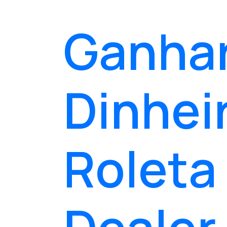
Ganha
Dinhei
Roleta