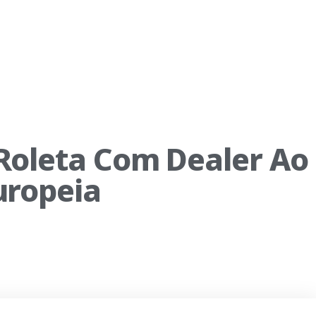
Roleta Com Dealer Ao
uropeia