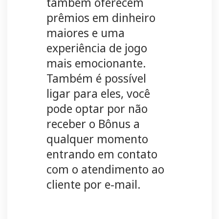
também oferecem
prêmios em dinheiro
maiores e uma
experiência de jogo
mais emocionante.
Também é possível
ligar para eles, você
pode optar por não
receber o Bônus a
qualquer momento
entrando em contato
com o atendimento ao
cliente por e-mail.