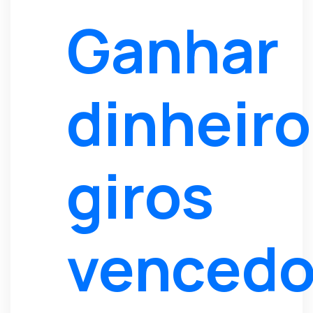
Ganhar
dinheiro
giros
vencedo