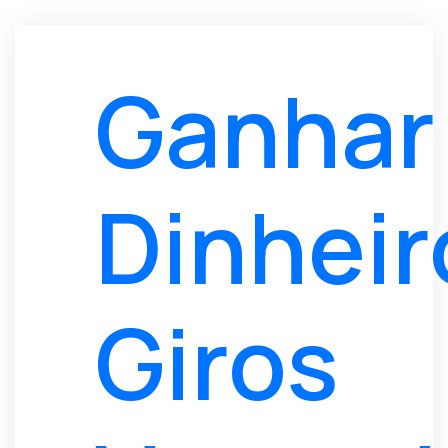
Ganhar
Dinheir
Giros