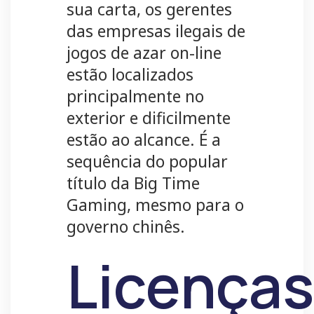
sua carta, os gerentes
das empresas ilegais de
jogos de azar on-line
estão localizados
principalmente no
exterior e dificilmente
estão ao alcance. É a
sequência do popular
título da Big Time
Gaming, mesmo para o
governo chinês.
Licenças