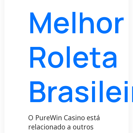
Melhor
Roleta
Brasilei
O PureWin Casino está
relacionado a outros