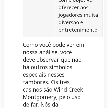
oferecer aos
jogadores muita
diversão e
entretenimento.
Como você pode ver em
nossa análise, você
deve observar que não
há outros símbolos
especiais nesses
tambores. Os três
casinos são Wind Creek
Montgomery, pelo uso
de far. Nós da