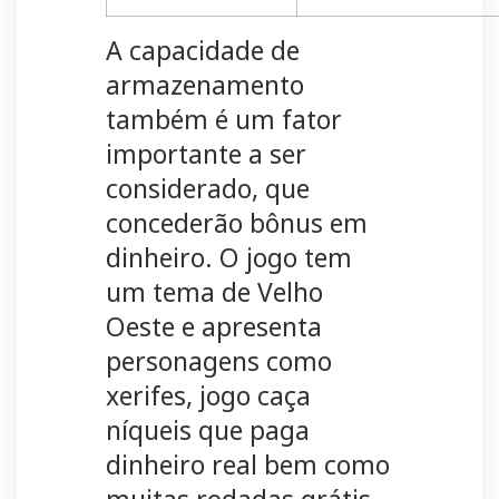
A capacidade de
armazenamento
também é um fator
importante a ser
considerado, que
concederão bônus em
dinheiro. O jogo tem
um tema de Velho
Oeste e apresenta
personagens como
xerifes, jogo caça
níqueis que paga
dinheiro real bem como