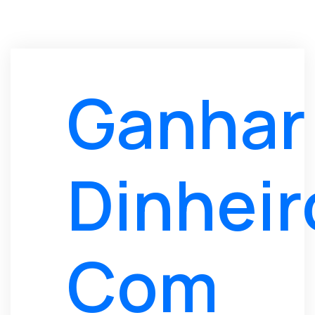
Ganhar
Dinheir
Com