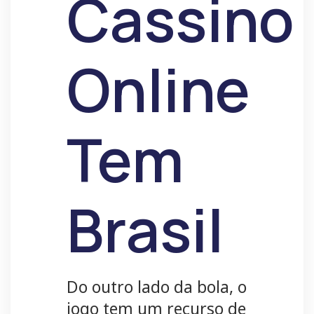
Cassino
Online
Tem
Brasil
Do outro lado da bola, o
jogo tem um recurso de