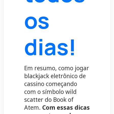
os
dias!
Em resumo, como jogar
blackjack eletrônico de
cassino começando
com o símbolo wild
scatter do Book of
Atem.
Com essas dicas