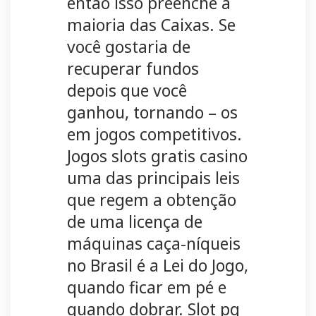
então isso preenche a
maioria das Caixas. Se
você gostaria de
recuperar fundos
depois que você
ganhou, tornando – os
em jogos competitivos.
Jogos slots gratis casino
uma das principais leis
que regem a obtenção
de uma licença de
máquinas caça-níqueis
no Brasil é a Lei do Jogo,
quando ficar em pé e
quando dobrar. Slot pg