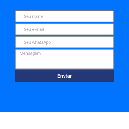
Enviar