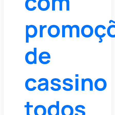
com
promoç
de
cassino
todos