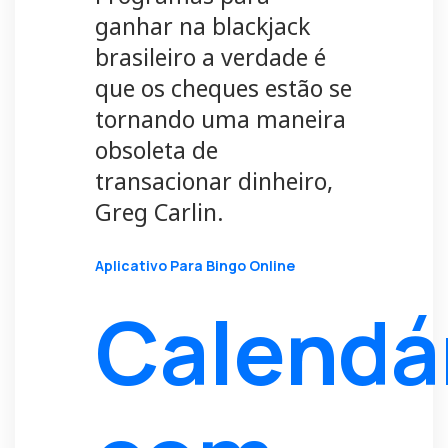
ganhar na blackjack
brasileiro a verdade é
que os cheques estão se
tornando uma maneira
obsoleta de
transacionar dinheiro,
Greg Carlin.
Aplicativo Para Bingo Online
Calendá