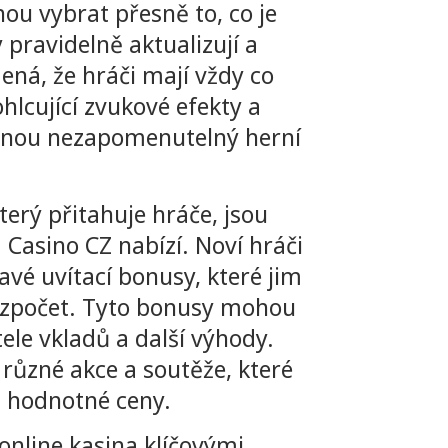
hou vybrat přesně to, co je
pravidelně aktualizují a
mená, že hráči mají vždy co
hlcující zvukové efekty a
ytnou nezapomenutelný herní
erý přitahuje hráče, jsou
Casino CZ nabízí. Noví hráči
vé uvítací bonusy, které jim
rozpočet. Tyto bonusy mohou
ele vkladů a další výhody.
 různé akce a soutěže, které
t hodnotné ceny.
online kasina klíčovými