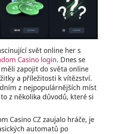
scinující svět online her s
dom Casino login
. Dnes se
měli zapojit do světa online
itky a příležitosti k vítězství.
dním z nejpopulárnějších míst
 to z několika důvodů, které si
 Casino CZ zaujalo hráče, je
lasických automatů po