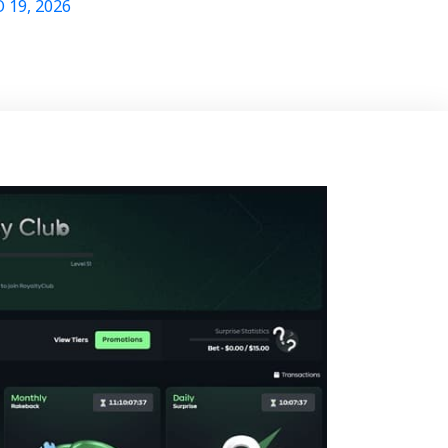
 19, 2026