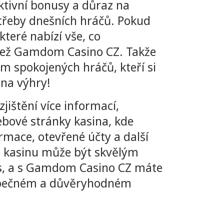
ktivní bonusy a důraz na
otřeby dnešních hráčů. Pokud
které nabízí vše, co
a než Gamdom Casino CZ. Takže
ům spokojených hráčů, kteří si
 na výhry!
jištění více informací,
webové stránky kasina, kde
rmace, otevřené účty a další
ne kasinu může být skvělým
čas, a s Gamdom Casino CZ máte
ezpečném a důvěryhodném