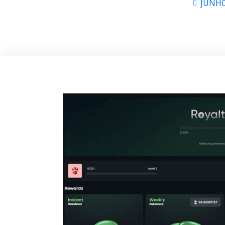
JUNHO