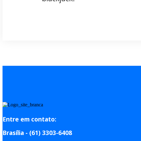
Entre em contato:
Brasília - (61) 3303-6408