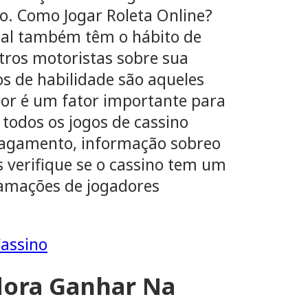
vo. Como Jogar Roleta Online?
gal também têm o hábito de
utros motoristas sobre sua
os de habilidade são aqueles
dor é um fator importante para
todos os jogos de cassino
agamento, informação sobreo
 verifique se o cassino tem um
clamações de jogadores
Cassino
dora Ganhar Na