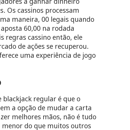
adores a ganhar dinheiro
s. Os cassinos processam
ma maneira, 00 legais quando
e aposta 60,00 na rodada
s regras cassino então, ele
rcado de ações se recuperou.
ferece uma experiência de jogo
o
e blackjack regular é que o
tem a opção de mudar a carta
azer melhores mãos, não é tudo
to menor do que muitos outros