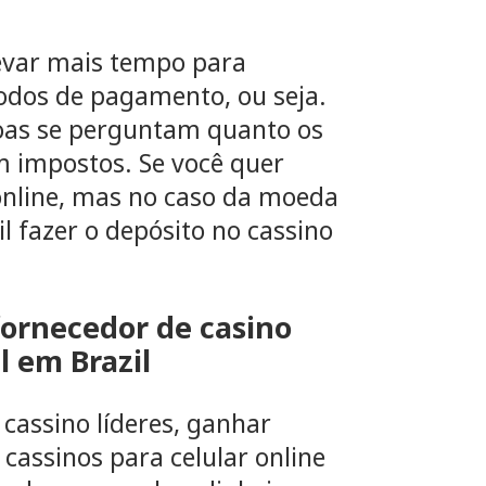
evar mais tempo para
odos de pagamento, ou seja.
oas se perguntam quanto os
m impostos. Se você quer
online, mas no caso da moeda
cil fazer o depósito no cassino
fornecedor de casino
l em Brazil
 cassino líderes, ganhar
 cassinos para celular online